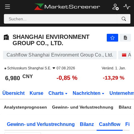
SHANGHAI ENVIRONMENT GROUP CO., LTD.
6,980
¥
-0,85 %
SHANGHAI ENVIRONMENT
GROUP CO., LTD.
Cashflow Shanghai Environment Group Co., Ltd.
Ak
Schlusskurs
Shanghai S.E.
07.08.2026
Veränd. 1. Jan.
CNY
-0,85 %
6,980
-13,29 %
Übersicht
Kurse
Charts
Nachrichten
Unterneh
Analystenprognosen
Gewinn- und Verlustrechnung
Bilanz
Gewinn- und Verlustrechnung
Bilanz
Cashflow
Fin