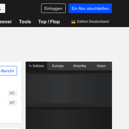
Einloggen
Ein Abo abschließen
eener
Tools
Top / Flop
Edition Deutschland
Indizes
Europa
Amerika
Asien
Bericht
MT
MT