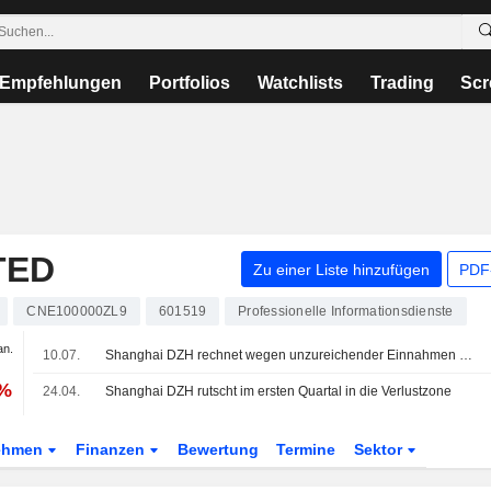
Empfehlungen
Portfolios
Watchlists
Trading
Scr
TED
Zu einer Liste hinzufügen
PDF-
CNE100000ZL9
601519
Professionelle Informationsdienste
an.
10.07.
Shanghai DZH rechnet wegen unzureichender Einnahmen mit höherem Verlust im 1. Halbjahr
 %
24.04.
Shanghai DZH rutscht im ersten Quartal in die Verlustzone
ehmen
Finanzen
Bewertung
Termine
Sektor