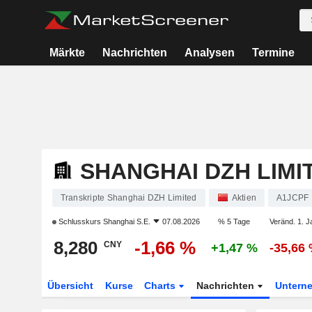
Märkte
Nachrichten
Analysen
Termine
SHANGHAI DZH LIMI
Transkripte Shanghai DZH Limited
Aktien
A1JCPF
Schlusskurs
Shanghai S.E.
07.08.2026
% 5 Tage
Veränd. 1. J
8,280
-1,66 %
CNY
+1,47 %
-35,66
Übersicht
Kurse
Charts
Nachrichten
Untern