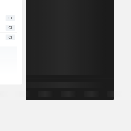
CI
CI
CI