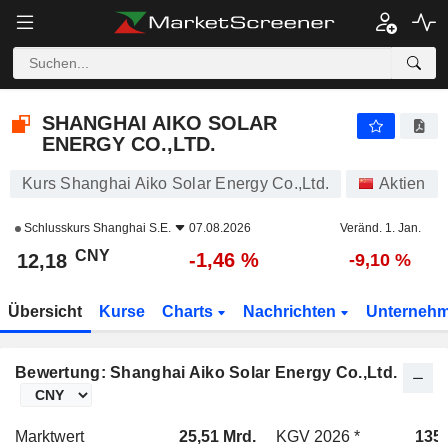
SHANGHAI AIKO SOLAR ENERGY CO.,LTD.
12,18
¥
-1,46 %
SHANGHAI AIKO SOLAR
ENERGY CO.,LTD.
Kurs Shanghai Aiko Solar Energy Co.,Ltd.
Aktien
Schlusskurs
Shanghai S.E.
07.08.2026
Veränd. 1. Jan.
CNY
-1,46 %
12,18
-9,10 %
Übersicht
Kurse
Charts
Nachrichten
Unterneh
Bewertung: Shanghai Aiko Solar Energy Co.,Ltd.
Marktwert
25,51 Mrd.
KGV 2026 *
135