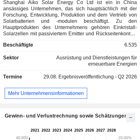
Shanghai Aiko Solar Energy Co Ltd ist ein in China
ansässiges Unternehmen, das sich hauptsächlich mit der
Forschung, Entwicklung, Produktion und dem Vertrieb von
Solarbatterien und -modulen beschäftigt. Zu den
Hauptprodukten des Unternehmens gehören Einkristall-
Solarzellen mit passiviertem Emitter und Rückseitenkontakt
(PERC) sowie ABC-Module (All Back Contact). Die
Beschäftigte
6.535
Produkte des Unternehmens kommen in verschiedenen
Szenarien zum Einsatz, unter anderem in Privathaushalten,
Sektor
Ausrüstung und Dienstleistungen für
im gewerblichen und industriellen Bereich und bei
erneuerbare Energien
Energieversorgern. Das Unternehmen bietet auch digitale
Produkte wie AIKO Smart O&M, AIKO Designer, AIKO
Termine
29.08.
Ergebnisveröffentlichung - Q2 2026
Energy Application und AIKO Energy SIII Platform an. Das
Unternehmen vertreibt seine Produkte auf dem heimischen
Markt und in Übersee.
Mehr Unternehmensinformationen
Gewinn- und Verlustrechnung sowie Schätzungen