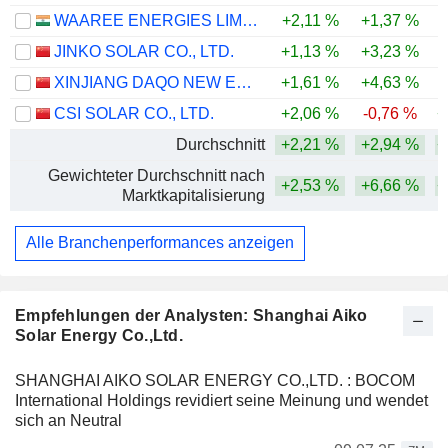
WAAREE ENERGIES LIMITED
+2,11 %
+1,37 %
-
JINKO SOLAR CO., LTD.
+1,13 %
+3,23 %
-
XINJIANG DAQO NEW ENERGY CO.,LTD.
+1,61 %
+4,63 %
-
CSI SOLAR CO., LTD.
+2,06 %
-0,76 %
+
Durchschnitt
+2,21 %
+2,94 %
+
Gewichteter Durchschnitt nach
+2,53 %
+6,66 %
+
Marktkapitalisierung
Alle Branchenperformances anzeigen
Empfehlungen der Analysten: Shanghai Aiko
Solar Energy Co.,Ltd.
SHANGHAI AIKO SOLAR ENERGY CO.,LTD. : BOCOM
International Holdings revidiert seine Meinung und wendet
sich an Neutral