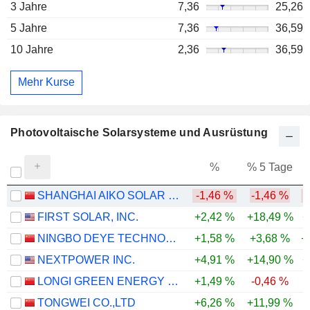
3 Jahre
7,36
25,26
5 Jahre
7,36
36,59
10 Jahre
2,36
36,59
Mehr Kurse
Photovoltaische Solarsysteme und Ausrüstung
%
% 5 Tage
%
SHANGHAI AIKO SOLAR ENERGY CO.,LTD.
-1,46 %
-1,46 %
-
FIRST SOLAR, INC.
+2,42 %
+18,49 %
+
NINGBO DEYE TECHNOLOGY GROUP CO., LTD.
+1,58 %
+3,68 %
+
NEXTPOWER INC.
+4,91 %
+14,90 %
+
LONGI GREEN ENERGY TECHNOLOGY CO., LTD.
+1,49 %
-0,46 %
-
TONGWEI CO.,LTD
+6,26 %
+11,99 %
-