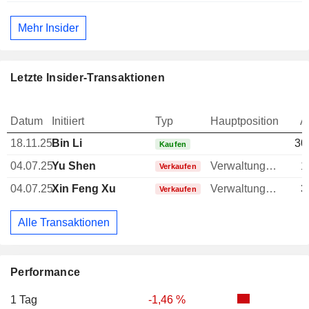
Mehr Insider
Letzte Insider-Transaktionen
Datum
Initiiert
Typ
Hauptposition
A
18.11.25
Bin Li
30
Kaufen
04.07.25
Yu Shen
Verwaltungsratsmitglied
1
Verkaufen
04.07.25
Xin Feng Xu
Verwaltungsratsmitglied
3
Verkaufen
Alle Transaktionen
Performance
1 Tag
-1,46 %