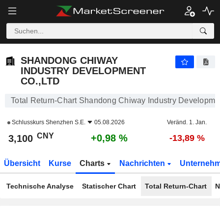
SHANDONG CHIWAY INDUSTRY DEVELOPMENT CO.,LTD
3,100
¥
+0,98 %
SHANDONG CHIWAY
INDUSTRY DEVELOPMENT
CO.,LTD
Total Return-Chart Shandong Chiway Industry Developmen
Schlusskurs
Shenzhen S.E.
05.08.2026
Veränd. 1. Jan.
CNY
+0,98 %
3,100
-13,89 %
Übersicht
Kurse
Charts
Nachrichten
Unterneh
Technische Analyse
Statischer Chart
Total Return-Chart
N