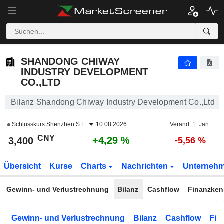
SHANDONG CHIWAY INDUSTRY DEVELOPMENT CO.,LTD
3,400
¥
+4,29 %
SHANDONG CHIWAY
INDUSTRY DEVELOPMENT
CO.,LTD
Bilanz Shandong Chiway Industry Development Co.,Ltd
Schlusskurs
Shenzhen S.E.
10.08.2026
Veränd. 1. Jan.
CNY
+4,29 %
3,400
-5,56 %
Übersicht
Kurse
Charts
Nachrichten
Unterneh
Gewinn- und Verlustrechnung
Bilanz
Cashflow
Finanzken
Gewinn- und Verlustrechnung
Bilanz
Cashflow
Fin