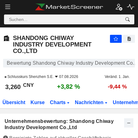
SHANDONG CHIWAY INDUSTRY DEVELOPMENT CO.,LTD
3,260
¥
+3,82 %
SHANDONG CHIWAY
INDUSTRY DEVELOPMENT
CO.,LTD
Bewertung Shandong Chiway Industry Development Co.,L
Schlusskurs
Shenzhen S.E.
07.08.2026
Veränd. 1. Jan.
CNY
+3,82 %
3,260
-9,44 %
Übersicht
Kurse
Charts
Nachrichten
Unterneh
Unternehmensbewertung: Shandong Chiway
Industry Development Co.,Ltd