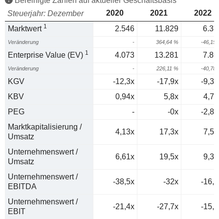
Bereinigte Zahlen auf aktueller Geschäftsbasis
2020
2021
2022
Steuerjahr: Dezember
1
Marktwert
2.546
11.829
6.37
Veränderung
-
364,64 %
-46,15
1
Enterprise Value (EV)
4.073
13.281
7.86
Veränderung
-
226,11 %
-40,78
KGV
-12,3x
-17,9x
-9,32
KBV
0,94x
5,8x
4,71
PEG
-
-0x
-2,84
Marktkapitalisierung /
4,13x
17,3x
7,58
Umsatz
Unternehmenswert /
6,61x
19,5x
9,36
Umsatz
Unternehmenswert /
-38,5x
-32x
-16,9
EBITDA
Unternehmenswert /
-21,4x
-27,7x
-15,1
EBIT