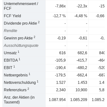
Unternehmenswert /
-7,86x
-22,3x
-152
FCF
FCF Yield
-12,7 %
-4,48 %
-0,66 
2
Dividende pro Aktie
-
-
Rendite
-
-
2
Gewinn pro Aktie
-0,19
-0,61
-0,6
Ausschüttungsquote
-
-
1
Umsatz
616
682,6
840,
1
EBITDA
-105,9
-415,7
-464,
1
EBIT
-190,4
-480,2
-520,
1
Nettoergebnis
-179,5
-662,4
-687,
1
Nettoverschuldung
1.527
1.453
1.49
2
Referenzkurs
2,340
10,900
5,87
Anz. der Aktien (in
1.087.954
1.085.209
1.085.20
Tausend)