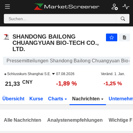
SHANDONG BAILONG CHUANGYUAN BIO-TECH CO., LTD.
21,33
¥
-1,89 %
SHANDONG BAILONG
CHUANGYUAN BIO-TECH CO.,
LTD.
Pressemitteilungen Shandong Bailong Chuangyuan Bio-Te
Schlusskurs
Shanghai S.E.
07.08.2026
Veränd. 1. Jan.
CNY
-1,89 %
21,33
-1,25 %
Übersicht
Kurse
Charts
Nachrichten
Unterneh
Alle Nachrichten
Analystenempfehlungen
Wichtige F