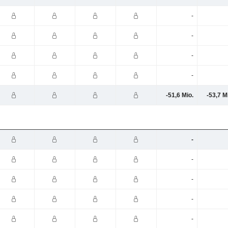
-
-
-
-
-51,6 Mio.
-53,7 M
-
-
-
-
-