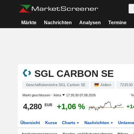
Märkte
Nachrichten
Analysen
Termine
SGL CARBON SE
Geschäftsbereiche SGL Carbon SE
Aktien
723530
Markt geschlossen -
Xetra
17:35:30 07.08.2026
%
4,280
+1,06 %
EUR
+1
Übersicht
Kurse
Charts
Nachrichten
Untern