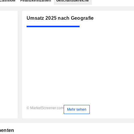
Cashflow
Finanzkennzahlen
Geschäftsbereiche
Umsatz 2025 nach Geografie
© MarketScreener.com
Mehr sehen
menten