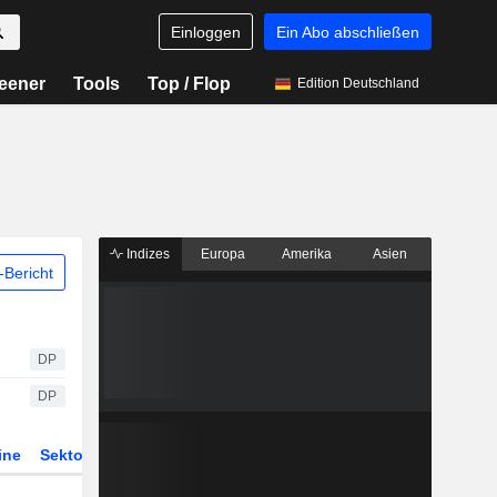
Einloggen
Ein Abo abschließen
eener
Tools
Top / Flop
Edition Deutschland
Indizes
Europa
Amerika
Asien
Bericht
DP
DP
ine
Sektor
Derivate
ETFs