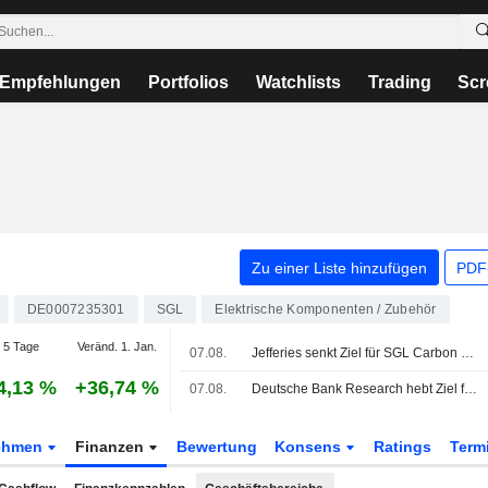
Empfehlungen
Portfolios
Watchlists
Trading
Scr
Zu einer Liste hinzufügen
PDF-
DE0007235301
SGL
Elektrische Komponenten / Zubehör
 5 Tage
Veränd. 1. Jan.
07.08.
Jefferies senkt Ziel für SGL Carbon auf 4,80 Euro - 'Hold'
4,13 %
+36,74 %
07.08.
Deutsche Bank Research hebt Ziel für SGL Carbon - 'Hold'
ehmen
Finanzen
Bewertung
Konsens
Ratings
Term