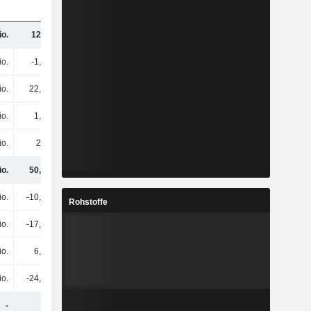
io.
129 Mio.
140 Mio.
133 Mio.
io.
-1,5 Mio.
-2,3 Mio.
-1,2 Mio.
io.
22,4 Mio.
33 Mio.
31,8 Mio.
io.
1,4 Mio.
1,5 Mio.
1,8 Mio.
io.
21 Mio.
31,5 Mio.
29,9 Mio.
io.
50,8 Mio.
46,7 Mio.
44,5 Mio.
io.
-10,9 Mio.
-23,9 Mio.
-3,2 Mio.
Rohstoffe
io.
-17,4 Mio.
-8,3 Mio.
-3,4 Mio.
io.
6,8 Mio.
7,2 Mio.
8,9 Mio.
io.
-24,2 Mio.
-15,5 Mio.
-17,5 Mio.
-
-
-
-