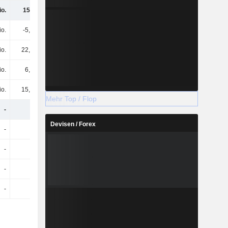
io.
155 Mio.
125 Mio.
110 Mio.
io.
-5,3 Mio.
-7,5 Mio.
-5,6 Mio.
io.
22,2 Mio.
18,2 Mio.
11,4 Mio.
io.
6,5 Mio.
6,7 Mio.
6,1 Mio.
io.
15,7 Mio.
11,5 Mio.
-9 Mio.
Mehr Top / Flop
-
-
-
-
Devisen / Forex
-
-
-
-
-
-
-
-
-
-
-
-
-
-
-
-