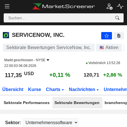
SERVICENOW, INC.
117,35
$
+0,11 %
SERVICENOW, INC.
Sektorale Bewertungen ServiceNow, Inc.
Aktien
Markt geschlossen -
NYSE
Vorbörslich
13:52:28
22:00:03 06.08.2026
USD
+0,11 %
117,35
120,71
+2,86 %
Übersicht
Kurse
Charts
Nachrichten
Unterneh
Sektorale Performances
Sektorale Bewertungen
branchensp
Sektor: