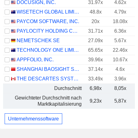
DOCUSIGN, INC.
31.97x
4.62x
WISETECH GLOBAL LIMITED
48.8x
4.79x
PAYCOM SOFTWARE, INC.
20x
18.08x
PAYLOCITY HOLDING CORPORATION
31.71x
6.36x
NEMETSCHEK SE
27.09x
5.67x
TECHNOLOGY ONE LIMITED
65.65x
22.46x
APPFOLIO, INC.
39.96x
10.67x
SHANGHAI BAOSIGHT SOFTWARE CO.,LTD.
37.14x
4.6x
THE DESCARTES SYSTEMS GROUP INC.
33.49x
3.96x
Durchschnitt
6,98x
8,05x
Gewichteter Durchschnitt nach
9,23x
5,87x
Marktkapitalisierung
Unternehmenssoftware