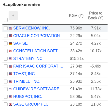
Hauptkonkurrenten
Price to
KGV (Y)
Book (Y)
SERVICENOW, INC.
75.96x
7.91x
ORACLE CORPORATION
22.29x
5.04x
SAP SE
24.27x
4.27x
CONSTELLATION SOFTWARE INC.
38.42x
10.17x
STRATEGY INC
-615.31x
-
FAIR ISAAC CORPORATION
27.34x
-5.49x
TOAST, INC.
37.14x
8.48x
TRIMBLE, INC.
25.93x
2.35x
GUIDEWIRE SOFTWARE, INC.
91.49x
11.78x
HUBSPOT, INC.
53.08x
5.47x
SAGE GROUP PLC
23.18x
21.8x