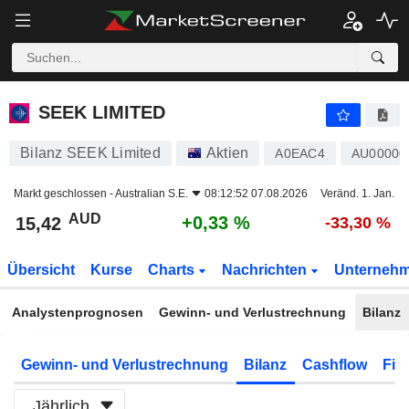
SEEK LIMITED
15,42
$
+0,33 %
SEEK LIMITED
Bilanz SEEK Limited
Aktien
A0EAC4
AU00000
Markt geschlossen -
Australian S.E.
08:12:52 07.08.2026
Veränd. 1. Jan.
AUD
+0,33 %
15,42
-33,30 %
Übersicht
Kurse
Charts
Nachrichten
Unterneh
Analystenprognosen
Gewinn- und Verlustrechnung
Bilanz
Gewinn- und Verlustrechnung
Bilanz
Cashflow
Fin
Jährlich