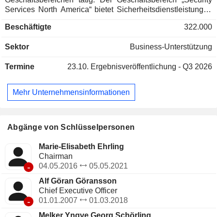
Services North America“ bietet Sicherheitsdienstleistungen
in den Vereinigten Staaten, Kanada und Mexiko an.
Beschäftigte
322.000
„Security Services Europe“ bietet
Sicherheitsdienstleistungen in 27 Ländern Europas an.
Sektor
Business-Unterstützung
„Mobile and Monitoring“ bietet mobile Dienste wie Streifen-
und Bereitschaftsdienste sowie Überwachungsdienste wie
Termine
23.10.
Ergebnisveröffentlichung - Q3 2026
Alarmanlagenüberwachung für Privathaushalte sowie kleine
und mittelständische Unternehmen an. „Security Services
Ibero-America“ erbringt Sicherheitsdienstleistungen in
Mehr Unternehmensinformationen
Lateinamerika, Portugal und Spanien. „New Markets“
erbringt Sicherheitsdienstleistungen im Nahen Osten, in
Asien und in Afrika. Zu den Tochtergesellschaften des
Unternehmens gehören Selectron, Rentsec, Vamsa,
Abgänge von Schlüsselpersonen
Tehnomobil, Central de Alarmas Adler, Automatic Alarm,
Suddeutsche Bewachung und Johnson & Thompson.
Marie-Elisabeth Ehrling
Chairman
-
04.05.2016
05.05.2021
Alf Göran Göransson
Chief Executive Officer
-
01.01.2007
01.03.2018
Melker Yngve Georg Schörling