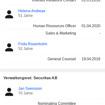
Investor Relations Contact
01.05.2018
Helena Andreas
51 Jahre
Human Resources Officer
01.04.2020
Sales & Marketing
-
Frida Rosenholm
52 Jahre
General Counsel
19.04.2018
Verwaltungsrat: Securitas AB
Verwaltungsratsmitglied
Ausschüsse
Jan Svensson
70 Jahre
Nominating Committee