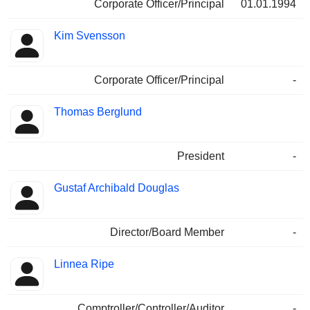
Corporate Officer/Principal
01.01.1994
Kim Svensson
Corporate Officer/Principal
-
Thomas Berglund
President
-
Gustaf Archibald Douglas
Director/Board Member
-
Linnea Ripe
Comptroller/Controller/Auditor
-