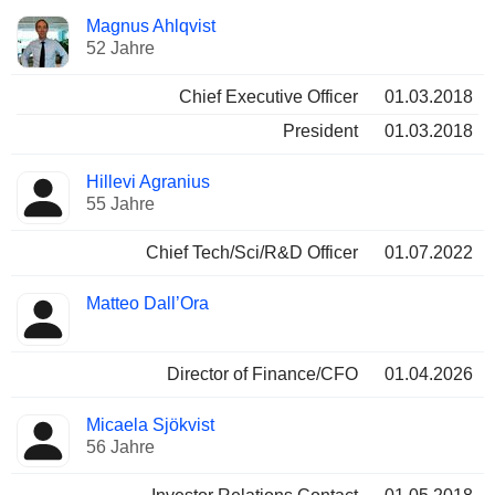
Besetzte
Magnus Ahlqvist
Manager
Positionen
52 Jahre
Chief Executive Officer
01.03.2018
President
01.03.2018
Hillevi Agranius
55 Jahre
Chief Tech/Sci/R&D Officer
01.07.2022
Matteo Dall’Ora
Director of Finance/CFO
01.04.2026
Micaela Sjökvist
56 Jahre