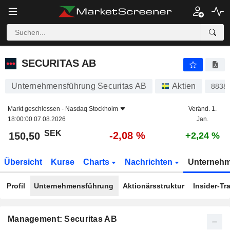
SECURITAS AB
150,50
kr
-2,08 %
SECURITAS AB
Unternehmensführung Securitas AB
Aktien
8838
Markt geschlossen -
Nasdaq Stockholm
Veränd. 1.
18:00:00 07.08.2026
Jan.
SEK
-2,08 %
150,50
+2,24 %
Übersicht
Kurse
Charts
Nachrichten
Unterneh
Profil
Unternehmensführung
Aktionärsstruktur
Insider-Tr
Management: Securitas AB