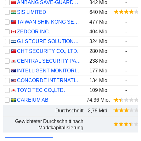
ANBANG SAVE-GUARD GROUP CO.,LTD.
842 Mio.
-
SIS LIMITED
640 Mio.
TAIWAN SHIN KONG SECURITY CO., LTD.
477 Mio.
-
ZEDCOR INC.
404 Mio.
-
G1 SECURE SOLUTIONS LTD
324 Mio.
-
CHT SECURITY CO., LTD.
280 Mio.
-
CENTRAL SECURITY PATROLS CO., LTD.
238 Mio.
-
INTELLIGENT MONITORING GROUP LIMITED
177 Mio.
-
CONCORDE INTERNATIONAL GROUP LTD.
134 Mio.
-
TOYO TEC CO.,LTD.
109 Mio.
-
CAREIUM AB
74,36 Mio.
Durchschnitt
2,78 Mrd.
Gewichteter Durchschnitt nach
Marktkapitalisierung