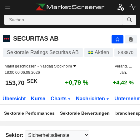
SECURITAS AB
153,70
kr
+0,79 %
SECURITAS AB
Sektorale Ratings Securitas AB
Aktien
883870
Markt geschlossen -
Nasdaq Stockholm
Veränd. 1.
18:00:00 06.08.2026
Jan.
SEK
+0,79 %
153,70
+4,42 %
Übersicht
Kurse
Charts
Nachrichten
Unterneh
Sektorale Performances
Sektorale Bewertungen
branchensp
Sektor: