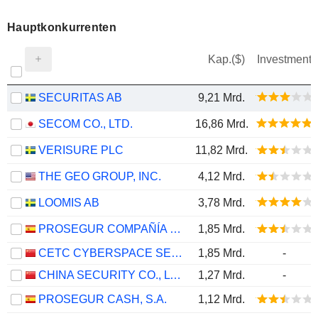
Hauptkonkurrenten
Kap.($)
Investment
SECURITAS AB
9,21 Mrd.
SECOM CO., LTD.
16,86 Mrd.
VERISURE PLC
11,82 Mrd.
THE GEO GROUP, INC.
4,12 Mrd.
LOOMIS AB
3,78 Mrd.
PROSEGUR COMPAÑÍA DE SEGURIDAD, S.A.
1,85 Mrd.
CETC CYBERSPACE SECURITY TECHNOLOGY CO., LTD.
1,85 Mrd.
-
CHINA SECURITY CO., LTD.
1,27 Mrd.
-
PROSEGUR CASH, S.A.
1,12 Mrd.