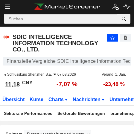
SDIC INTELLIGENCE INFORMATION TECHNOLOGY CO., LTD.
11,18
¥
-7,07 %
SDIC INTELLIGENCE
INFORMATION TECHNOLOGY
CO., LTD.
Finanzielle Vergleiche SDIC Intelligence Information Tech
Schlusskurs
Shenzhen S.E.
07.08.2026
Veränd. 1. Jan.
CNY
-7,07 %
11,18
-23,48 %
Übersicht
Kurse
Charts
Nachrichten
Unterneh
Sektorale Performances
Sektorale Bewertungen
branchensp