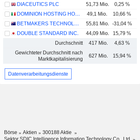
DIACEUTICS PLC
51,73 Mio.
0,25 %
DOMINION HOSTING HOLDING S.P.A.
49,1 Mio.
10,66 %
BETMAKERS TECHNOLOGY GROUP LTD
55,81 Mio.
-31,04 %
-
DOUBLE STANDARD INC.
44,09 Mio.
15,79 %
Durchschnitt
417 Mio.
4,63 %
Gewichteter Durchschnitt nach
627 Mio.
15,94 %
Marktkapitalisierung
Datenverarbeitungsdienste
Börse
Aktien
300188 Aktie
Sektor SDIC Intelligence Information Technology Co., Ltd.