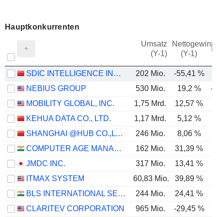
Hauptkonkurrenten
Umsatz
Nettogewinn
M
(Y-1)
(Y-1)
SDIC INTELLIGENCE INFORMATION TECHNOLOGY CO., LTD.
202 Mio.
-55,41 %
NEBIUS GROUP
530 Mio.
19,2 %
-
MOBILITY GLOBAL, INC.
1,75 Mrd.
12,57 %
KEHUA DATA CO., LTD.
1,17 Mrd.
5,12 %
SHANGHAI @HUB CO.,LTD.
246 Mio.
8,06 %
COMPUTER AGE MANAGEMENT SERVICES LIMITED
162 Mio.
31,39 %
JMDC INC.
317 Mio.
13,41 %
ITMAX SYSTEM
60,83 Mio.
39,89 %
BLS INTERNATIONAL SERVICES LIMITED
244 Mio.
24,41 %
CLARITEV CORPORATION
965 Mio.
-29,45 %