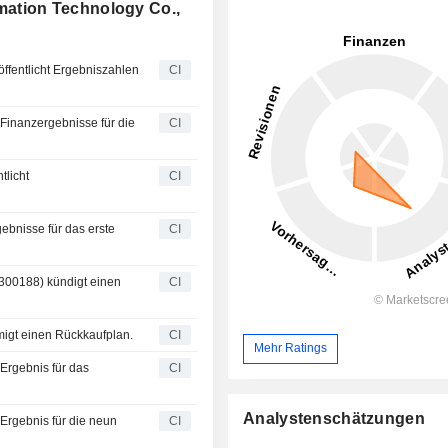
rmation Technology Co.,
öffentlicht Ergebniszahlen
CI
 Finanzergebnisse für die
CI
tlicht
CI
gebnisse für das erste
CI
:300188) kündigt einen
CI
migt einen Rückkaufplan.
CI
Mehr Ratings
 Ergebnis für das
CI
Analystenschätzungen
 Ergebnis für die neun
CI