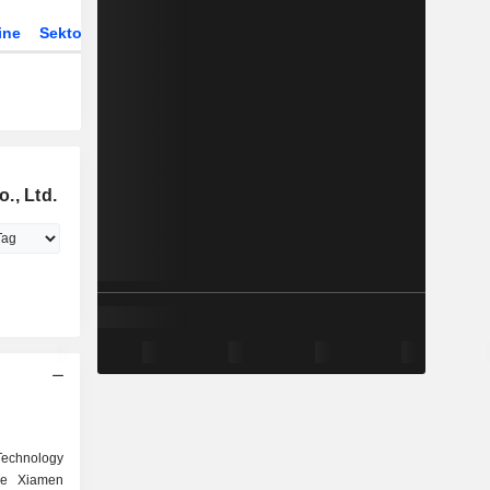
ine
Sektor
., Ltd.
Technology
ce Xiamen