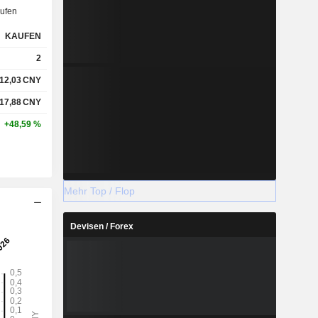
ufen
KAUFEN
2
12,03
CNY
17,88
CNY
+48,59 %
Mehr Top / Flop
Devisen / Forex