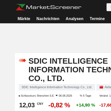
Märkte
Nachrichten
Analysen
Termine
SDIC INTELLIGENCE
INFORMATION TEC
CO., LTD.
SDIC Intelligence Information Technology Co., Ltd.
Akti
Schlusskurs
Shenzhen S.E.
06.08.2026
% 5 Tage
Veränd. 1
12,03
-0,82 %
CNY
+14,90 %
-17,6