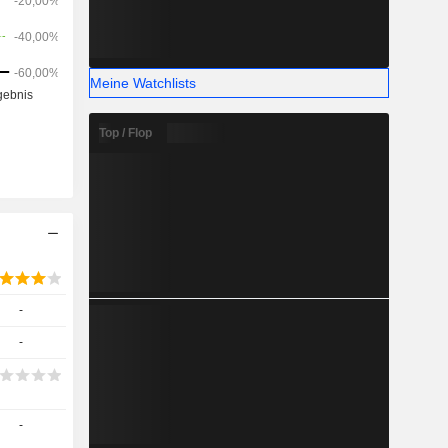
Meine Watchlists
Top / Flop
-
-
-