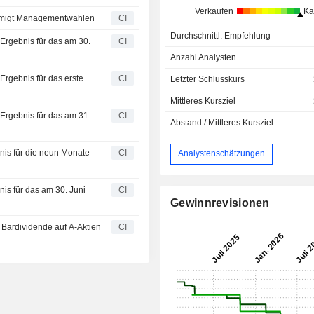
Verkaufen
Ka
ehmigt Managementwahlen
CI
Durchschnittl. Empfehlung
 Ergebnis für das am 30.
CI
Anzahl Analysten
Ergebnis für das erste
CI
Letzter Schlusskurs
Mittleres Kursziel
 Ergebnis für das am 31.
CI
Abstand / Mittleres Kursziel
nis für die neun Monate
CI
Analystenschätzungen
is für das am 30. Juni
CI
Gewinnrevisionen
 Bardividende auf A-Aktien
CI