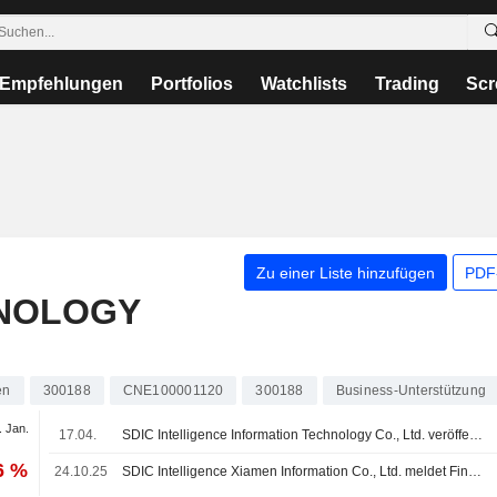
Empfehlungen
Portfolios
Watchlists
Trading
Scr
Zu einer Liste hinzufügen
PDF-
HNOLOGY
en
300188
CNE100001120
300188
Business-Unterstützung
. Jan.
17.04.
SDIC Intelligence Information Technology Co., Ltd. veröffentlicht Ergebniszahlen für das erste Quartal zum 31. März 2026
6 %
24.10.25
SDIC Intelligence Xiamen Information Co., Ltd. meldet Finanzergebnisse für die ersten neun Monate bis zum 30. September 2025