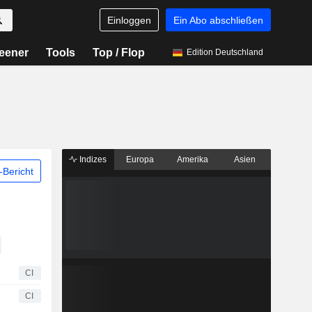
Einloggen
Ein Abo abschließen
eener
Tools
Top / Flop
Edition Deutschland
Indizes
Europa
Amerika
Asien
Bericht
CI
CI