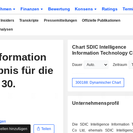
ehmen
Finanzen
Bewertung
Konsens
Ratings
Term
Insiders
Transkripte
Pressemitteilungen
Offizielle Publikationen
nalysen
Chart SDIC Intelligence
Information Technology Co
formation
Dauer
Zeitraum
nis für die
30.
300188: Dynamischer Chart
Unternehmensprofil
igen
Die SDIC Intelligence Information 
ellen hinzufügen
Teilen
Co Ltd, ehemals SDIC Intelligen