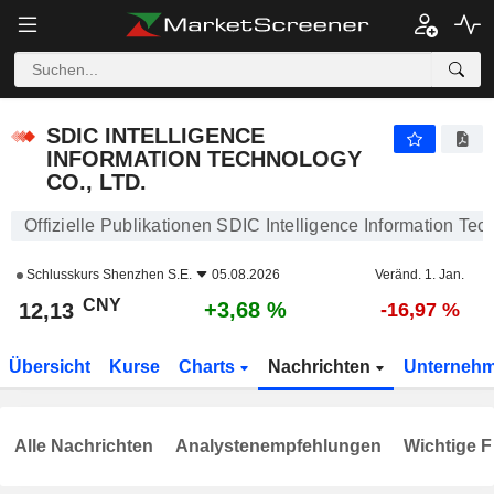
SDIC INTELLIGENCE INFORMATION TECHNOLOGY CO., LTD.
12,13
¥
+3,68 %
SDIC INTELLIGENCE
INFORMATION TECHNOLOGY
CO., LTD.
Offizielle Publikationen SDIC Intelligence Information Tec
Schlusskurs
Shenzhen S.E.
05.08.2026
Veränd. 1. Jan.
CNY
+3,68 %
12,13
-16,97 %
Übersicht
Kurse
Charts
Nachrichten
Unterneh
Alle Nachrichten
Analystenempfehlungen
Wichtige F