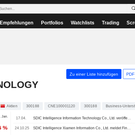
Empfehlungen
Portfolios
Watchlists
Trading
Scr
Zu einer Liste hinzufügen
PDF-
HNOLOGY
Aktien
300188
CNE100001120
300188
Business-Unters
. Jan.
17.04.
SDIC Intelligence Information Technology Co., Ltd. veröffentlicht Ergebniszahlen für das erste Quartal zum 31. März 2026
6 %
24.10.25
SDIC Intelligence Xiamen Information Co., Ltd. meldet Finanzergebnisse für die ersten neun Monate bis zum 30. September 2025