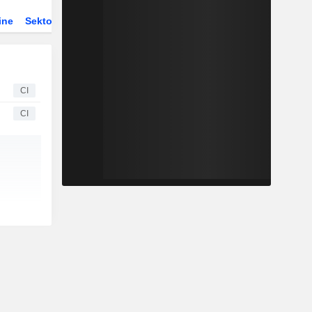
ine
Sektor
CI
CI