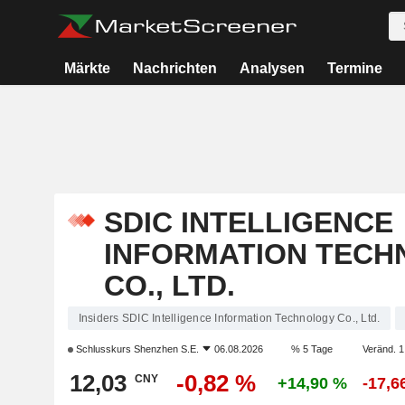
Märkte
Nachrichten
Analysen
Termine
SDIC INTELLIGENCE
INFORMATION TEC
CO., LTD.
Insiders SDIC Intelligence Information Technology Co., Ltd.
Schlusskurs
Shenzhen S.E.
06.08.2026
% 5 Tage
Veränd. 1
12,03
-0,82 %
CNY
+14,90 %
-17,6