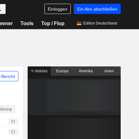
Einloggen
Ein Abo abschließen
eener
Tools
Top / Flop
Edition Deutschland
Indizes
Europa
Amerika
Asien
Bericht
tützung
CI
CI