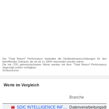
Die "Total Return" Performance beinhaltet die Dividendenausschüttungen für den
betreffenden Zeitraum, als ob sie zu 100% reinvestiert worden wären.
Die mit (TR) gekennzeichneten Werte werden mit ihrer "Total Return"-Performance
angezeigt (sofern verfügbar)
Schlusskurse
Werte im Vergleich
Branche
SDIC INTELLIGENCE INFORMATION TECHNOLOGY CO., LTD.
Datenverarbeitungsdie