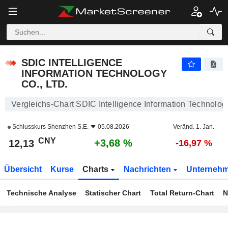
SDIC INTELLIGENCE INFORMATION TECHNOLOGY CO., LTD.
12,13
¥
+3,68 %
SDIC INTELLIGENCE
INFORMATION TECHNOLOGY
CO., LTD.
Vergleichs-Chart SDIC Intelligence Information Technology
Schlusskurs
Shenzhen S.E.
05.08.2026
Veränd. 1. Jan.
CNY
+3,68 %
12,13
-16,97 %
Übersicht
Kurse
Charts
Nachrichten
Unterneh
Technische Analyse
Statischer Chart
Total Return-Chart
N