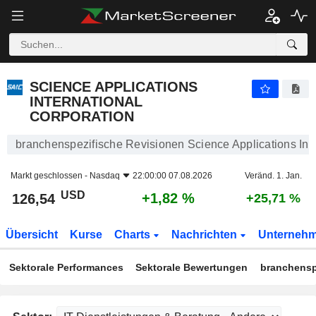
SCIENCE APPLICATIONS INTERNATIONAL CORPORATION
126,54
$
+1,82 %
SCIENCE APPLICATIONS
INTERNATIONAL
CORPORATION
branchenspezifische Revisionen Science Applications Inte
Markt geschlossen -
Nasdaq
22:00:00 07.08.2026
Veränd. 1. Jan.
USD
+1,82 %
126,54
+25,71 %
Übersicht
Kurse
Charts
Nachrichten
Unterneh
Sektorale Performances
Sektorale Bewertungen
branchensp