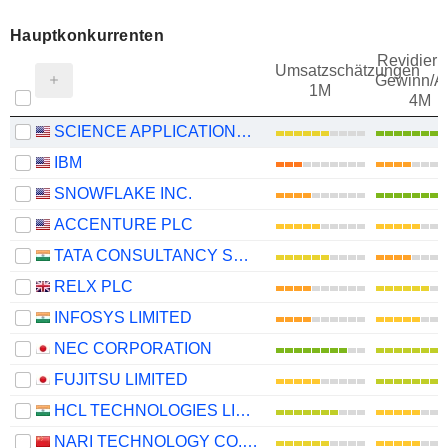
Hauptkonkurrenten
Revidieru
Umsatzschätzungen
Gewinn/Ak
1M
4M
SCIENCE APPLICATIONS INTERNATIONAL CORPORATION
IBM
SNOWFLAKE INC.
ACCENTURE PLC
TATA CONSULTANCY SERVICES LTD.
RELX PLC
INFOSYS LIMITED
NEC CORPORATION
FUJITSU LIMITED
HCL TECHNOLOGIES LIMITED
NARI TECHNOLOGY CO., LTD.