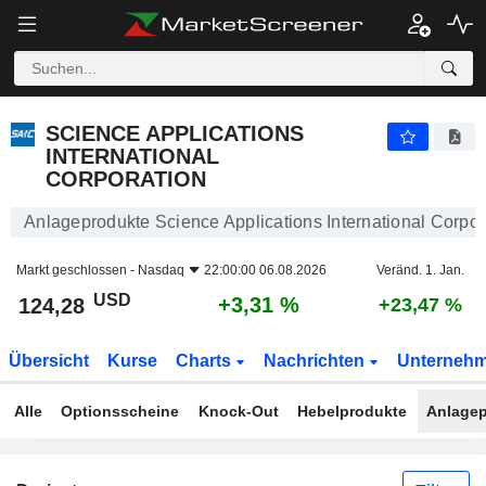
SCIENCE APPLICATIONS INTERNATIONAL CORPORATION
124,28
$
+3,31 %
SCIENCE APPLICATIONS
INTERNATIONAL
CORPORATION
Anlageprodukte Science Applications International Corpor
Markt geschlossen -
Nasdaq
22:00:00 06.08.2026
Veränd. 1. Jan.
USD
+3,31 %
124,28
+23,47 %
Übersicht
Kurse
Charts
Nachrichten
Unterneh
Alle
Optionsscheine
Knock-Out
Hebelprodukte
Anlagep