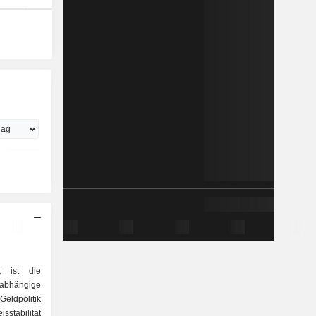
k ist die
abhängige
Geldpolitik
stabilität