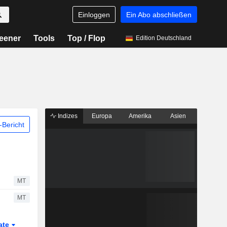
Einloggen
Ein Abo abschließen
eener
Tools
Top / Flop
Edition Deutschland
Indizes
Europa
Amerika
Asien
Bericht
MT
MT
ate