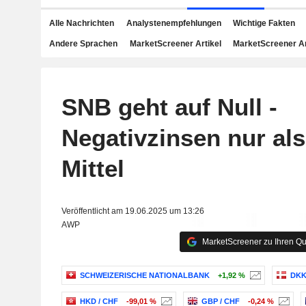
Alle Nachrichten
Analystenempfehlungen
Wichtige Fakten
Andere Sprachen
MarketScreener Artikel
MarketScreener A
SNB geht auf Null -
Negativzinsen nur als
Mittel
Veröffentlicht am 19.06.2025 um 13:26
AWP
MarketScreener zu Ihren Qu
SCHWEIZERISCHE NATIONALBANK
+1,92 %
DKK
HKD / CHF
-99,01 %
GBP / CHF
-0,24 %