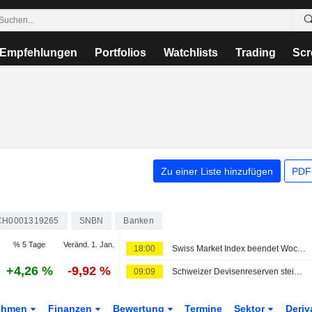
Empfehlungen
Portfolios
Watchlists
Trading
Scr
Zu einer Liste hinzufügen
PDF-
CH0001319265
SNBN
Banken
% 5 Tage
Veränd. 1. Jan.
18:00
Swiss Market Index beendet Woche freundlich; Amrize unter Druck
+4,26 %
-9,92 %
09:09
Schweizer Devisenreserven steigen im Juli
ehmen
Finanzen
Bewertung
Termine
Sektor
Deriv