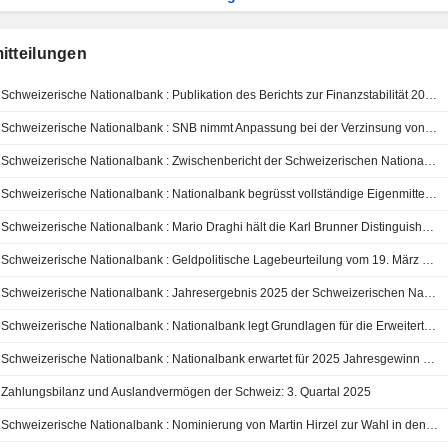
itteilungen
Schweizerische Nationalbank : Publikation des Berichts zur Finanzstabilität 2026
Schweizerische Nationalbank : SNB nimmt Anpassung bei der Verzinsung von Sichtguthaben vor
Schweizerische Nationalbank : Zwischenbericht der Schweizerischen Nationalbank per 31. März 2026
Schweizerische Nationalbank : Nationalbank begrüsst vollständige Eigenmittelunterlegung ausländischer Beteiligungen von Banken
Schweizerische Nationalbank : Mario Draghi hält die Karl Brunner Distinguished Lecture 2026
Schweizerische Nationalbank : Geldpolitische Lagebeurteilung vom 19. März 2026
Schweizerische Nationalbank : Jahresergebnis 2025 der Schweizerischen Nationalbank
Schweizerische Nationalbank : Nationalbank legt Grundlagen für die Erweiterte Liquiditätsfazilität fest
Schweizerische Nationalbank : Nationalbank erwartet für 2025 Jahresgewinn von rund 26 Mrd. Franken
Zahlungsbilanz und Auslandvermögen der Schweiz: 3. Quartal 2025
Schweizerische Nationalbank : Nominierung von Martin Hirzel zur Wahl in den Bankrat der Schweizerischen Nationalbank