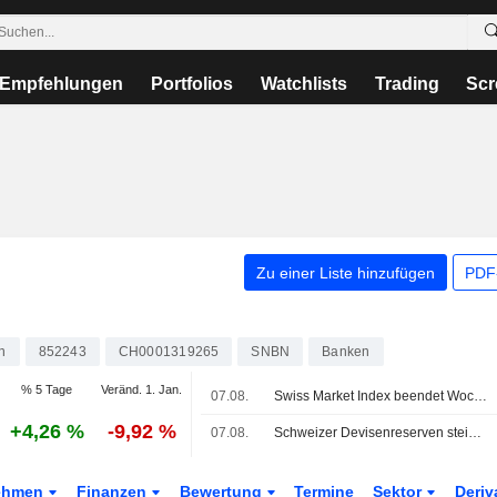
Empfehlungen
Portfolios
Watchlists
Trading
Scr
Zu einer Liste hinzufügen
PDF-
n
852243
CH0001319265
SNBN
Banken
% 5 Tage
Veränd. 1. Jan.
07.08.
Swiss Market Index beendet Woche freundlich; Amrize unter Druck
+4,26 %
-9,92 %
07.08.
Schweizer Devisenreserven steigen im Juli
ehmen
Finanzen
Bewertung
Termine
Sektor
Deriv