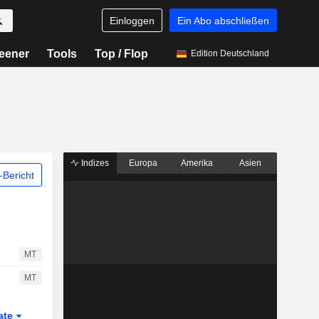
Einloggen
Ein Abo abschließen
eener
Tools
Top / Flop
Edition Deutschland
Indizes
Europa
Amerika
Asien
Bericht
MT
MT
ate