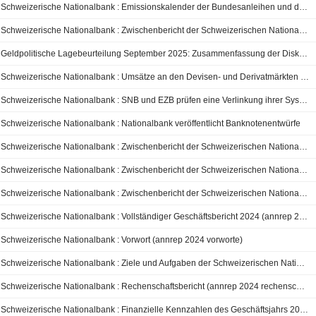
Schweizerische Nationalbank : Emissionskalender der Bundesanleihen und der Geldmarkt-Buchforderungen für 2026
Schweizerische Nationalbank : Zwischenbericht der Schweizerischen Nationalbank per 30. September 2025
Geldpolitische Lagebeurteilung September 2025: Zusammenfassung der Diskussion
Schweizerische Nationalbank : Umsätze an den Devisen- und Derivatmärkten in der Schweiz - Erhebung 2025
Schweizerische Nationalbank : SNB und EZB prüfen eine Verlinkung ihrer Systeme für Instant-Zahlungen
Schweizerische Nationalbank : Nationalbank veröffentlicht Banknotenentwürfe
Schweizerische Nationalbank : Zwischenbericht der Schweizerischen Nationalbank per 30. Juni 2025
Schweizerische Nationalbank : Zwischenbericht der Schweizerischen Nationalbank per 31. März 2025
Schweizerische Nationalbank : Zwischenbericht der Schweizerischen Nationalbank per 31. März 2025
Schweizerische Nationalbank : Vollständiger Geschäftsbericht 2024 (annrep 2024 komplett)
Schweizerische Nationalbank : Vorwort (annrep 2024 vorworte)
Schweizerische Nationalbank : Ziele und Aufgaben der Schweizerischen Nationalbank (annrep 2024 zielee)
Schweizerische Nationalbank : Rechenschaftsbericht (annrep 2024 rechenschafte)
Schweizerische Nationalbank : Finanzielle Kennzahlen des Geschäftsjahrs 2024 (annrep 2024 kennzahlene)