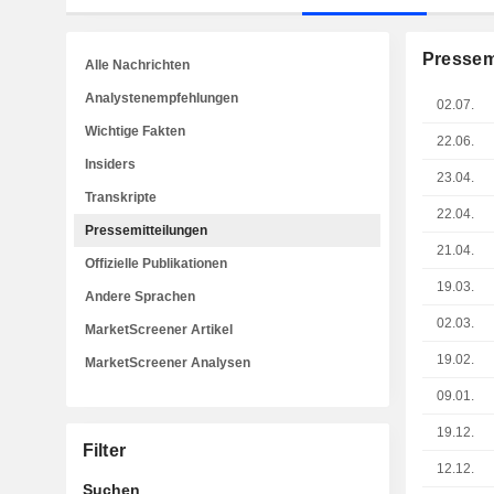
Pressem
Alle Nachrichten
Analystenempfehlungen
02.07.
Wichtige Fakten
22.06.
Insiders
23.04.
Transkripte
22.04.
Pressemitteilungen
21.04.
Offizielle Publikationen
19.03.
Andere Sprachen
02.03.
MarketScreener Artikel
19.02.
MarketScreener Analysen
09.01.
19.12.
Filter
12.12.
Suchen