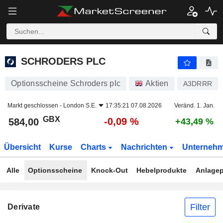
SCHRODERS PLC
584,00
p
-0,09 %
SCHRODERS PLC
Optionsscheine Schroders plc
Aktien
A3DRRR
Markt geschlossen -
London S.E.
17:35:21 07.08.2026
Veränd. 1. Jan.
GBX
-0,09 %
584,00
+43,49 %
Übersicht
Kurse
Charts
Nachrichten
Unterneh
Alle
Optionsscheine
Knock-Out
Hebelprodukte
Anlagep
Filter
Derivate