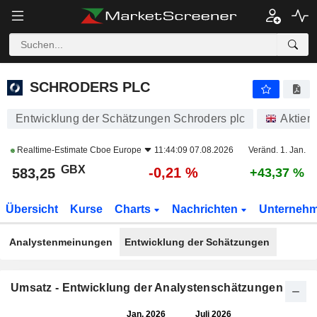
SCHRODERS PLC
583,25
p
-0,21 %
SCHRODERS PLC
Entwicklung der Schätzungen Schroders plc
Aktien
Realtime-Estimate
Cboe Europe
11:44:09 07.08.2026
Veränd. 1. Jan.
GBX
-0,21 %
583,25
+43,37 %
Übersicht
Kurse
Charts
Nachrichten
Unterneh
Analystenmeinungen
Entwicklung der Schätzungen
Umsatz - Entwicklung der Analystenschätzungen