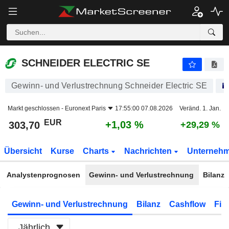
SCHNEIDER ELECTRIC SE
303,70
€
+1,03 %
SCHNEIDER ELECTRIC SE
Gewinn- und Verlustrechnung Schneider Electric SE
Markt geschlossen -
Euronext Paris
17:55:00 07.08.2026
Veränd. 1. Jan.
EUR
+1,03 %
303,70
+29,29 %
Übersicht
Kurse
Charts
Nachrichten
Unterneh
Analystenprognosen
Gewinn- und Verlustrechnung
Bilanz
Gewinn- und Verlustrechnung
Bilanz
Cashflow
Fin
Jährlich