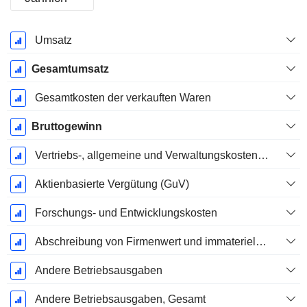
Ende d.
Umsatz
Geschäftsjahres:
Dezember
Gesamtumsatz
Gesamtkosten der verkauften Waren
Bruttogewinn
Vertriebs-, allgemeine und Verwaltungskosten, Gesamt
Aktienbasierte Vergütung (GuV)
Forschungs- und Entwicklungskosten
Abschreibung von Firmenwert und immateriellen Vermögenswerten - (GuV)
Andere Betriebsausgaben
Andere Betriebsausgaben, Gesamt