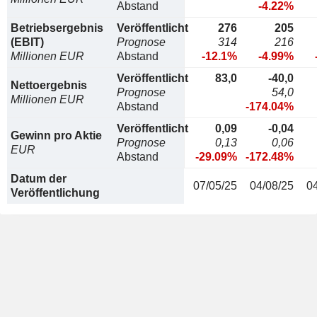
Abstand
-4.22%
Betriebsergebnis
Veröffentlicht
276
205
(EBIT)
Prognose
314
216
Millionen EUR
Abstand
-12.1%
-4.99%
Veröffentlicht
83,0
-40,0
Nettoergebnis
Prognose
54,0
Millionen EUR
Abstand
-174.04%
Veröffentlicht
0,09
-0,04
Gewinn pro Aktie
Prognose
0,13
0,06
EUR
Abstand
-29.09%
-172.48%
Datum der
07/05/25
04/08/25
0
Veröffentlichung