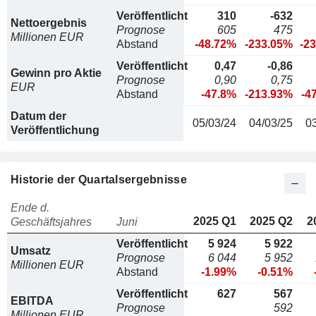
Veröffentlicht
310
-632
Nettoergebnis
Prognose
605
475
Millionen EUR
Abstand
-48.72%
-233.05%
-2
Veröffentlicht
0,47
-0,86
Gewinn pro Aktie
Prognose
0,90
0,75
EUR
Abstand
-47.8%
-213.93%
-4
Datum der
05/03/24
04/03/25
0
Veröffentlichung
Historie der Quartalsergebnisse
Ende d.
2025 Q1
2025 Q2
2
Geschäftsjahres
Juni
Veröffentlicht
5 924
5 922
Umsatz
Prognose
6 044
5 952
Millionen EUR
Abstand
-1.99%
-0.51%
Veröffentlicht
627
567
EBITDA
Prognose
592
Millionen EUR