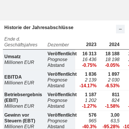
Historie der Jahresabschlüsse
Ende d.
2023
2024
Geschäftsjahres
Dezember
Veröffentlicht
16 313
18 188
Umsatz
Prognose
16 436
18 198
Millionen EUR
Abstand
-0.75%
-0.05%
Veröffentlicht
1 836
1 897
EBITDA
Prognose
2 139
2 030
Millionen EUR
Abstand
-14.17%
-6.53%
Betriebsergebnis
Veröffentlicht
1 187
811
(EBIT)
Prognose
1 202
824
Millionen EUR
Abstand
-1.27%
-1.58%
Gewinn vor
Veröffentlicht
576
3,00
Steuern (EBT)
Prognose
965
63,5
Millionen EUR
Abstand
-40.3%
-95.28%
-1