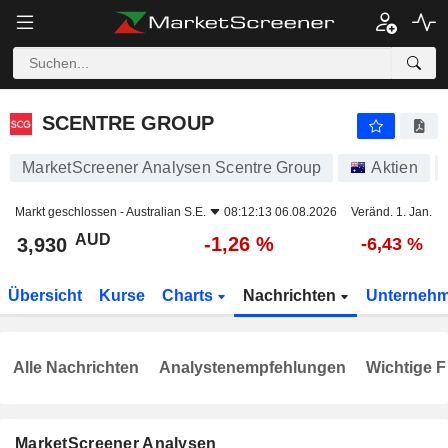
SCENTRE GROUP
3,930
$
-1,26 %
SCENTRE GROUP
MarketScreener Analysen Scentre Group
Aktien
Markt geschlossen -
Australian S.E.
08:12:13 06.08.2026
Veränd. 1. Jan.
AUD
-1,26 %
3,930
-6,43 %
Übersicht
Kurse
Charts
Nachrichten
Unterneh
Alle Nachrichten
Analystenempfehlungen
Wichtige F
MarketScreener Analysen