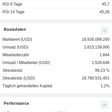
RSI 9 Tage
2002
-96,85 %
45,7
RSI 14 Tage
2001
-68,29 %
45,26
2000
+119,00 %
1999
+111,27 %
Basisdaten
Marktwert (USD)
18.926.099.200
Umsatz (USD)
2.815.139.000
Mitarbeiterzahl
1.844
Umsatz / Mitarbeiter (USD)
1.526.648
Streubesitz
99.23 %
Streubesitz (USD)
18.780.531.401
Täglich gehandeltes Kapital
1.2%
Performance