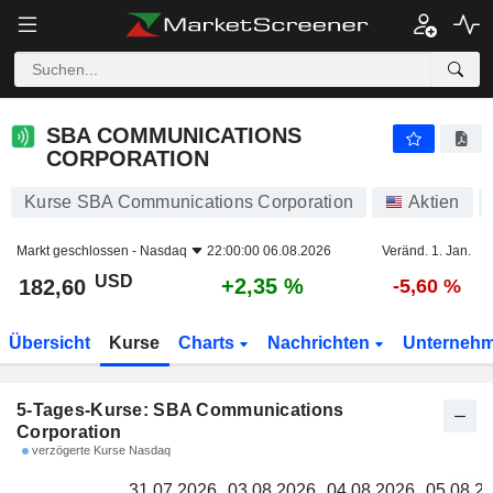
SBA COMMUNICATIONS CORPORATION
182,60
SBA COMMUNICATIONS
CORPORATION
Kurse SBA Communications Corporation
Aktien
Markt geschlossen -
Nasdaq
22:00:00 06.08.2026
Veränd. 1. Jan.
USD
+2,35 %
182,60
-5,60 %
Übersicht
Kurse
Charts
Nachrichten
Unterneh
5-Tages-Kurse: SBA Communications
Corporation
verzögerte Kurse Nasdaq
31.07.2026
03.08.2026
04.08.2026
05.08.2