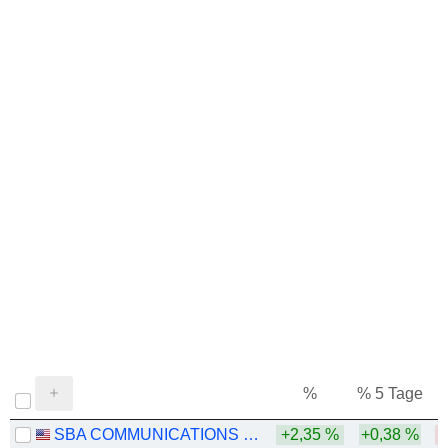
%
% 5 Tage
%
SBA COMMUNICATIONS CORPORATION
+2,35 %
+0,38 %
-