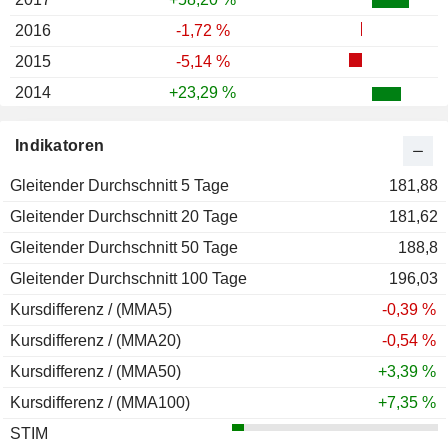
2016
-1,72 %
2015
-5,14 %
2014
+23,29 %
2013
+26,57 %
Indikatoren
2012
+65,22 %
Gleitender Durchschnitt 5 Tage
2011
+4,93 %
181,88
Gleitender Durchschnitt 20 Tage
2010
+19,85 %
181,62
Gleitender Durchschnitt 50 Tage
2009
+109,31 %
188,8
Gleitender Durchschnitt 100 Tage
2008
-51,77 %
196,03
Kursdifferenz / (MMA5)
2007
+23,05 %
-0,39 %
Kursdifferenz / (MMA20)
2006
+53,63 %
-0,54 %
Kursdifferenz / (MMA50)
2005
+92,89 %
+3,39 %
Kursdifferenz / (MMA100)
2004
+146,81 %
+7,35 %
STIM
2003
+817,07 %