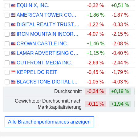
EQUINIX, INC.
-0,32 %
+0,51 %
+
AMERICAN TOWER CORPORATION
+1,86 %
-1,87 %
-
DIGITAL REALTY TRUST, INC.
-1,22 %
-0,33 %
+
IRON MOUNTAIN INCORPORATED
-4,07 %
-2,15 %
+
CROWN CASTLE INC.
+1,46 %
-2,08 %
-
LAMAR ADVERTISING COMPANY
+1,15 %
-0,40 %
+
OUTFRONT MEDIA INC.
-2,69 %
-2,44 %
+
KEPPEL DC REIT
-0,45 %
-1,79 %
BLACKSTONE DIGITAL INFRASTRUCTURE TRUST INC.
-1,05 %
-4,03 %
Durchschnitt
-0,34 %
+0,19 %
+
Gewichteter Durchschnitt nach
-0,11 %
+1,94 %
+
Marktkapitalisierung
Alle Branchenperformances anzeigen