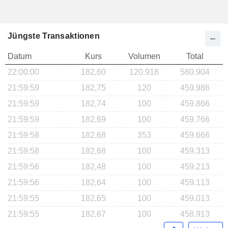
Jüngste Transaktionen
Datum
Kurs
Volumen
Total
22:00:00
182,60
120.918
580.904
21:59:59
182,75
120
459.986
21:59:59
182,74
100
459.866
21:59:59
182,69
100
459.766
21:59:58
182,68
353
459.666
21:59:58
182,68
100
459.313
21:59:56
182,48
100
459.213
21:59:56
182,64
100
459.113
21:59:55
182,65
100
459.013
21:59:55
182,67
100
458.913