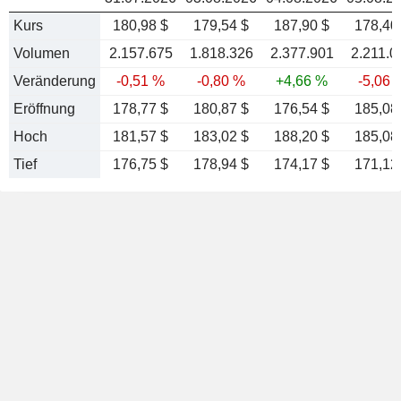
Kurs
180,98 $
179,54 $
187,90 $
178,40
Volumen
2.157.675
1.818.326
2.377.901
2.211.0
Veränderung
-0,51 %
-0,80 %
+4,66 %
-5,06 
Eröffnung
178,77 $
180,87 $
176,54 $
185,08
Hoch
181,57 $
183,02 $
188,20 $
185,08
Tief
176,75 $
178,94 $
174,17 $
171,12