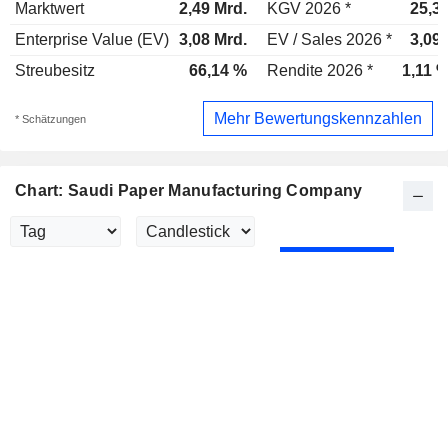
Marktwert
2,49 Mrd.
KGV 2026 *
25,3
Enterprise Value (EV)
3,08 Mrd.
EV / Sales 2026 *
3,09
Streubesitz
66,14 %
Rendite 2026 *
1,11 
Mehr Bewertungskennzahlen
* Schätzungen
Chart: Saudi Paper Manufacturing Company