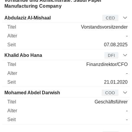
Vorstände und Aufsichtsräte: Saudi Paper
Manufacturing Company
Manager
Titel
Alter
Seit
Abdulaziz Al-Mishaal
CEO
Vorstandsvorsitzender
-
07.08.2025
Khalid Abo Hana
DFI
Finanzdirektor/CFO
-
21.01.2020
Mohamed Abdel Darwish
COO
Geschäftsführer
-
-