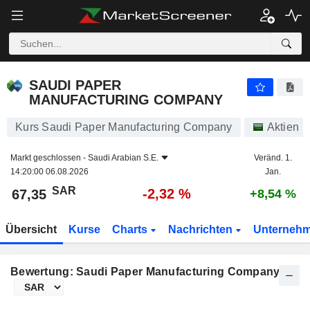
SAUDI PAPER MANUFACTURING COMPANY
67,35
﷼
-2,32 %
SAUDI PAPER
MANUFACTURING COMPANY
Kurs Saudi Paper Manufacturing Company
Aktien
Markt geschlossen -
Saudi Arabian S.E.
Veränd. 1.
14:20:00 06.08.2026
Jan.
SAR
-2,32 %
67,35
+8,54 %
Übersicht
Kurse
Charts
Nachrichten
Unterneh
Bewertung: Saudi Paper Manufacturing Company