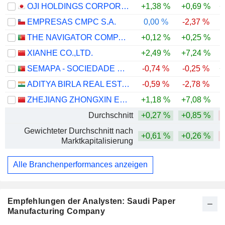
OJI HOLDINGS CORPORATION
+1,38 %
+0,69 %
+
EMPRESAS CMPC S.A.
0,00 %
-2,37 %
-
THE NAVIGATOR COMPANY, S.A.
+0,12 %
+0,25 %
XIANHE CO.,LTD.
+2,49 %
+7,24 %
-
SEMAPA - SOCIEDADE DE INVESTIMENTO E GESTÃO, SGPS, S.A.
-0,74 %
-0,25 %
+
ADITYA BIRLA REAL ESTATE LIMITED
-0,59 %
-2,78 %
-
ZHEJIANG ZHONGXIN ENVIRONMENTAL PROTECTION TECHNOLOGY GROUP CO., LTD.
+1,18 %
+7,08 %
Durchschnitt
+0,27 %
+0,85 %
Gewichteter Durchschnitt nach
+0,61 %
+0,26 %
Marktkapitalisierung
Alle Branchenperformances anzeigen
Empfehlungen der Analysten: Saudi Paper
Manufacturing Company