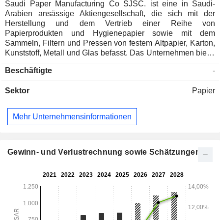
Saudi Paper Manufacturing Co SJSC. ist eine in Saudi-
Arabien ansässige Aktiengesellschaft, die sich mit der
Herstellung und dem Vertrieb einer Reihe von
Papierprodukten und Hygienepapier sowie mit dem
Sammeln, Filtern und Pressen von festem Altpapier, Karton,
Kunststoff, Metall und Glas befasst. Das Unternehmen bietet
seine Produkte unter Markennamen wie Manadeel,
Beschäftigte
-
Excellence, Mouchoir, Zaman, City, Pure und Weekend an.
Das Unternehmen ist sowohl auf dem lokalen als auch auf
Sektor
Papier
dem internationalen Markt tätig. Das Unternehmen betreibt
die Papiersammlung und -verwertung über seine
hundertprozentigen Tochtergesellschaften in den
Mehr Unternehmensinformationen
Vereinigten Arabischen Emiraten, Marokko, Bahrain,
Jordanien und Algerien, darunter die Saudi Paper
Converting Company, die Saudi Paper Recycling Company,
die Al Madar Paper Trading Company und die Saudi
Gewinn- und Verlustrechnung sowie Schätzungen
Investment and Industrial Development Company, um nur
einige zu nennen.