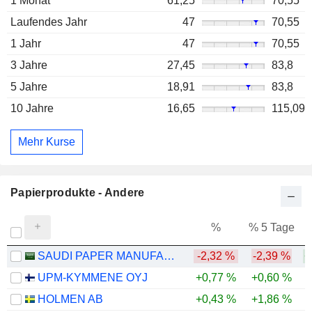
1 Monat
61,25
70,55
Laufendes Jahr
47
70,55
1 Jahr
47
70,55
3 Jahre
27,45
83,8
5 Jahre
18,91
83,8
10 Jahre
16,65
115,09
Mehr Kurse
Papierprodukte - Andere
%
% 5 Tage
%
SAUDI PAPER MANUFACTURING COMPANY
-2,32 %
-2,39 %
+
UPM-KYMMENE OYJ
+0,77 %
+0,60 %
HOLMEN AB
+0,43 %
+1,86 %
-