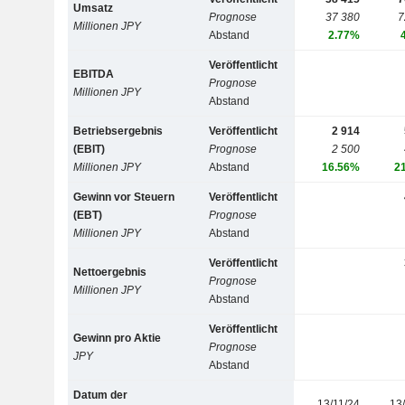
Umsatz
Prognose
37 380
7
Millionen JPY
Abstand
2.77%
Veröffentlicht
EBITDA
Prognose
Millionen JPY
Abstand
Betriebsergebnis
Veröffentlicht
2 914
(EBIT)
Prognose
2 500
Millionen JPY
Abstand
16.56%
2
Gewinn vor Steuern
Veröffentlicht
(EBT)
Prognose
Millionen JPY
Abstand
Veröffentlicht
Nettoergebnis
Prognose
Millionen JPY
Abstand
Veröffentlicht
Gewinn pro Aktie
Prognose
JPY
Abstand
Datum der
13/11/24
13