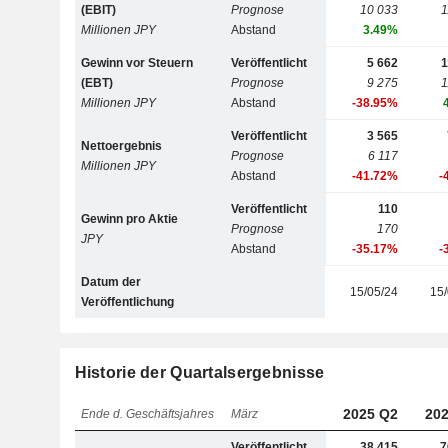
(EBIT)
Prognose
10 033
1
Millionen JPY
Abstand
3.49%
Gewinn vor Steuern
Veröffentlicht
5 662
1
(EBT)
Prognose
9 275
1
Millionen JPY
Abstand
-38.95%
Veröffentlicht
3 565
Nettoergebnis
Prognose
6 117
Millionen JPY
Abstand
-41.72%
-
Veröffentlicht
110
Gewinn pro Aktie
Prognose
170
JPY
Abstand
-35.17%
-
Datum der
15/05/24
15/
Veröffentlichung
Historie der Quartalsergebnisse
2025 Q2
202
Ende d. Geschäftsjahres
März
Veröffentlicht
38 415
7