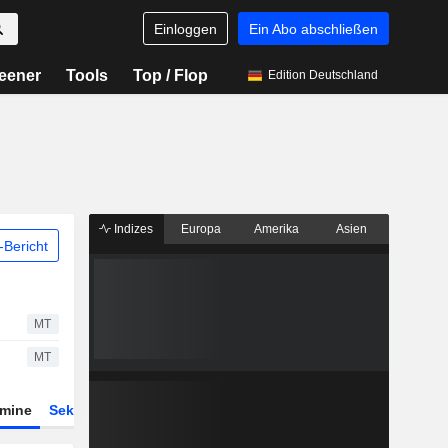
Einloggen
Ein Abo abschließen
eener
Tools
Top / Flop
Edition Deutschland
Indizes
Europa
Amerika
Asien
Bericht
MT
MT
rmine
Sektor
Derivate
ETFs