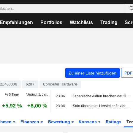
Empfehlungen
Portfolios
Watchlists
Trading
Scr
Zu einer Liste hinzufügen
PDF-
321400008
6287
Computer Hardware
% 5 Tage
Veränd. 1. Jan.
23.06.
Japanische Aktien brechen deutlich ein – Anleger rechnen mit Zinserhöhungen durch die US-Notenbank
+5,92 %
+8,00 %
23.06.
Sato übernimmt Hersteller flexibler Verpackungen
ehmen
Finanzen
Bewertung
Konsens
Ratings
Te