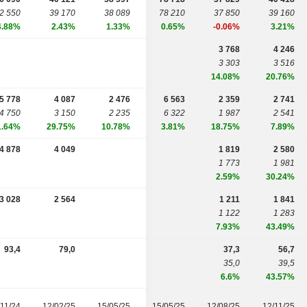
2 550
39 170
38 089
78 210
37 850
39 160
4.88%
2.43%
1.33%
0.65%
-0.06%
3.21%
3 768
4 246
3 303
3 516
14.08%
20.76%
5 778
4 087
2 476
6 563
2 359
2 741
4 750
3 150
2 235
6 322
1 987
2 541
1.64%
29.75%
10.78%
3.81%
18.75%
7.89%
4 878
4 049
1 819
2 580
1 773
1 981
2.59%
30.24%
3 028
2 564
1 211
1 841
1 122
1 283
7.93%
43.49%
93,4
79,0
37,3
56,7
35,0
39,5
6.6%
43.57%
/11/24
12/02/25
15/05/25
15/05/25
12/08/25
12/11/25