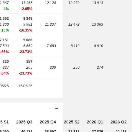
1 867
11 365
12 124
12 972
13 913
4%
-2.85%
1 662
8 349
1 200
9 981
11 237
12 472
13 363
4.13%
-16.35%
7 151
5 086
7 500
6 669
7 483
8 113
8 910
4.65%
-23.73%
220
157
227
205
230
250
274
3.04%
-23.73%
05/25
15/05/26
-
5 S1
2025 Q3
2025 Q4
2025 S2
2026 Q1
2026 Q2
6 090
40 121
38 597
78 718
37 829
40 418