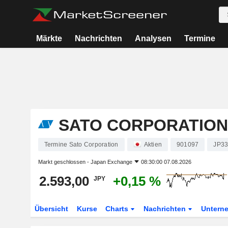
Märkte
Nachrichten
Analysen
Termine
SATO CORPORATION
Termine Sato Corporation
Aktien
901097
JP3
Markt geschlossen -
Japan Exchange
08:30:00 07.08.2026
2.593,00
+0,15 %
JPY
Übersicht
Kurse
Charts
Nachrichten
Untern