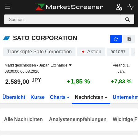
SATO CORPORATION
2.589,00
¥
+1,85 %
SATO CORPORATION
Transkripte Sato Corporation
Aktien
901097
J
Markt geschlossen -
Japan Exchange
Veränd. 1.
08:30:00 06.08.2026
Jan.
JPY
+1,85 %
2.589,00
+7,83 %
Übersicht
Kurse
Charts
Nachrichten
Unterneh
Alle Nachrichten
Analystenempfehlungen
Wichtige F