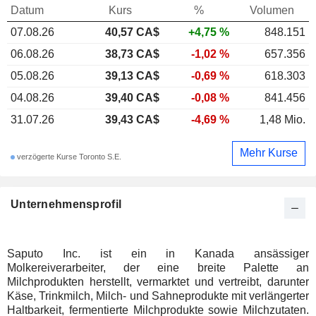
Datum
Kurs
%
Volumen
07.08.26
40,57 CA$
+4,75 %
848.151
06.08.26
38,73 CA$
-1,02 %
657.356
05.08.26
39,13 CA$
-0,69 %
618.303
04.08.26
39,40 CA$
-0,08 %
841.456
31.07.26
39,43 CA$
-4,69 %
1,48 Mio.
Mehr Kurse
verzögerte Kurse Toronto S.E.
Unternehmensprofil
Saputo Inc. ist ein in Kanada ansässiger
Molkereiverarbeiter, der eine breite Palette an
Milchprodukten herstellt, vermarktet und vertreibt, darunter
Käse, Trinkmilch, Milch- und Sahneprodukte mit verlängerter
Haltbarkeit, fermentierte Milchprodukte sowie Milchzutaten.