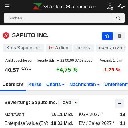
SAPUTO INC.
40,57
$
+4,75 %
SAPUTO INC.
Kurs Saputo Inc.
Aktien
909497
CA802912105
Markt geschlossen -
Toronto S.E.
22:00:00 07.08.2026
Veränd. 1. Jan.
CAD
+4,75 %
40,57
-1,79 %
Übersicht
Kurse
Charts
Nachrichten
Unterneh
Bewertung: Saputo Inc.
Marktwert
16,11 Mrd.
KGV 2027 *
19,
Enterprise Value (EV)
18,33 Mrd.
EV / Sales 2027 *
1,0