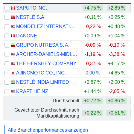
SAPUTO INC.
+4,75 %
+2,89 %
+
NESTLÉ S.A.
+0,11 %
+0,25 %
+
MONDELEZ INTERNATIONAL, INC.
-0,22 %
+0,48 %
DANONE
+0,09 %
+1,04 %
GRUPO NUTRESA S. A.
-0,09 %
-0,10 %
+
ARCHER-DANIELS-MIDLAND COMPANY
-1,19 %
-3,38 %
+
THE HERSHEY COMPANY
-0,37 %
+4,17 %
AJINOMOTO CO., INC.
0,00 %
+4,65 %
+
NESTLÉ INDIA LIMITED
+2,67 %
+2,00 %
+
KRAFT HEINZ
+1,44 %
-2,05 %
Durchschnitt
+0,72 %
+0,86 %
+
Gewichteter Durchschnitt nach
+0,22 %
+0,51 %
+
Marktkapitalisierung
Alle Branchenperformances anzeigen