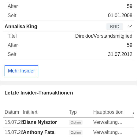
59
01.01.2008
Annalisa King
BRD
Direktor/Vorstandsmitglied
59
31.07.2012
Mehr Insider
Letzte Insider-Transaktionen
Datum
Initiiert
Typ
Hauptposition
A
15.07.26
Diane Nyisztor
Verwaltungsratsmitglied
Option
15.07.26
Anthony Fata
Verwaltungsratsmitglied
Option