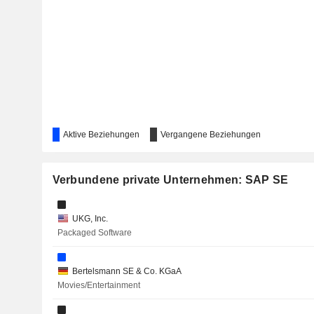
INFINEON TECHNOLOGIES AG
ABB LTD
TECSYS INC.
AECON GROUP INC.
Aktive Beziehungen
Vergangene Beziehungen
BENTLEY SYSTEMS, INCORPORATED
Verbundene private Unternehmen: SAP SE
DOCUSIGN, INC.
UKG, Inc.
SERVICENOW, INC.
Packaged Software
SOCIÉTÉ GÉNÉRALE
Bertelsmann SE & Co. KGaA
Movies/Entertainment
DHL GROUP