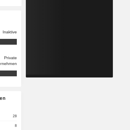
Inaktive
Private
ernehmen
nen
28
8