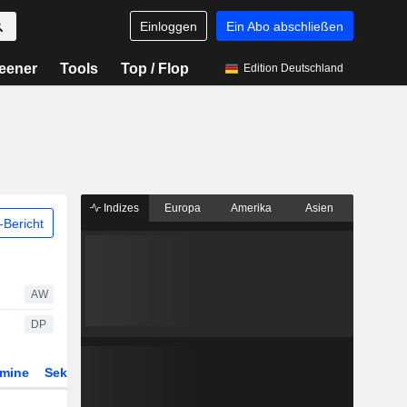
Einloggen
Ein Abo abschließen
eener
Tools
Top / Flop
Edition Deutschland
Indizes
Europa
Amerika
Asien
Bericht
AW
DP
rmine
Sektor
Derivate
ETFs