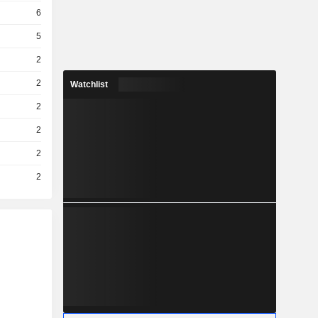
6
5
2
2
Watchlist
2
2
2
2