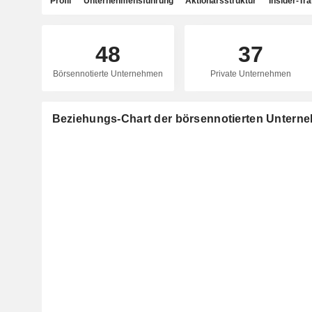
Profil
Unternehmensführung
Aktionärsstruktur
Insider-Tr
48
37
Börsennotierte Unternehmen
Private Unternehmen
Beziehungs-Chart der börsennotierten Untern