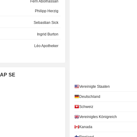
Ferri Abolhassan
Philipp Herzig
Sebastian Sick
Ingrid Burton
Léo Apotheker
Scott Russell
Marika Tuulikki Auramo
SAP SE
Werner Brandt
Vereinigte Staaten
Jim Snabe
Deutschland
Adaire Fox-Martin
Schweiz
Lori Mitchell-Keller
Vereinigtes Königreich
Maggie Jones
Kanada
Christine Schöneweis