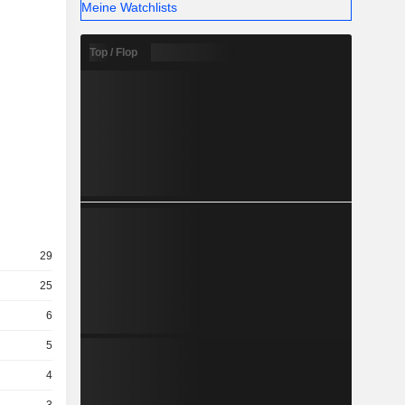
Meine Watchlists
Top / Flop
29
25
6
5
4