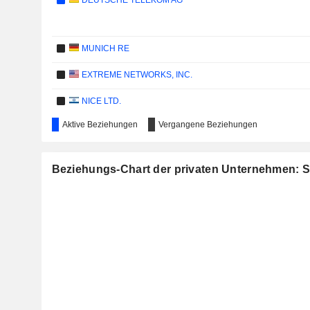
DEUTSCHE TELEKOM AG
MUNICH RE
EXTREME NETWORKS, INC.
NICE LTD.
Aktive Beziehungen
Vergangene Beziehungen
VODAFONE GROUP PLC
Beziehungs-Chart der privaten Unternehmen: 
SIEMENS AG
EQUINIX, INC.
SAGE GROUP PLC
NEMETSCHEK SE