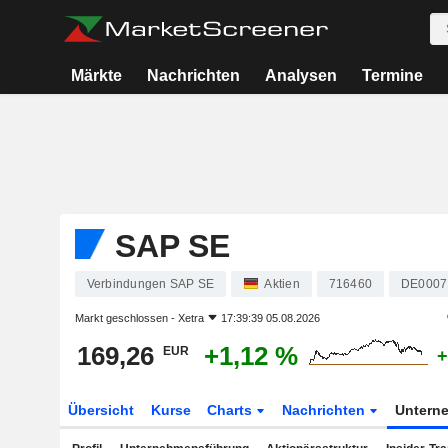
Märkte
Nachrichten
Analysen
Termine
SAP SE
Verbindungen SAP SE
Aktien
716460
DE0007
Markt geschlossen -
Xetra
17:39:39 05.08.2026
169,26
+1,12 %
EUR
+
Übersicht
Kurse
Charts
Nachrichten
Untern