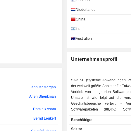
Finnland
Xiaoqun Clever-Steg
Niederlande
Jennifer Li
China
Israel
Rex Ahlstrom
Australien
Shannon Karl
Eric Macdonald
Unternehmensprofil
Nicholas Cumins
Julien Moutte
SAP SE (Systeme Anwendungen Pro
Paula Hansen
der weltweit größte Anbieter für Entw
Jennifer Morgan
Vertrieb von integrierten Softwarep
Bill McDermott
Arlen Shenkman
Umsatz ist wie folgt auf die ver
Hala Zeine
Geschäftsbereiche verteilt: - Verkauf von
Dominik Asam
Softwarepaketen (88,4%): Sof
Ingrid-Helen Arnold
Finanzverwaltung, Personalve
Bernd Leukert
Beschäftigte
Verwaltung der Kundenbezieh
Nicola Leske
Nachschublieferungen, usw. Darüber 
Sektor