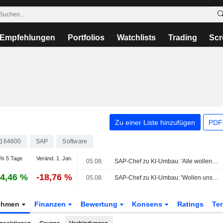
Empfehlungen
Portfolios
Watchlists
Trading
Scr
Zu einer Liste hinzufügen
PDF-
164600
SAP
Software
% 5 Tage
Veränd. 1. Jan.
05.08.
SAP-Chef zu KI-Umbau: 'Alle wollen uns schlagen'
4,46 %
-18,76 %
05.08.
SAP-Chef zu KI-Umbau: 'Wollen uns alle schlagen'
ehmen
Finanzen
Bewertung
Konsens
Ratings
Te