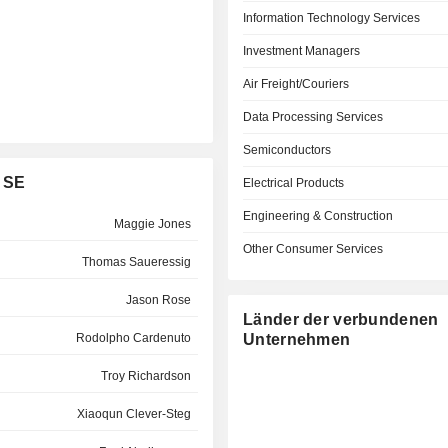
Information Technology Services
Investment Managers
Air Freight/Couriers
Data Processing Services
Semiconductors
 SE
Electrical Products
Engineering & Construction
Maggie Jones
Other Consumer Services
Thomas Saueressig
Jason Rose
Länder der verbundenen
Rodolpho Cardenuto
Unternehmen
Troy Richardson
Xiaoqun Clever-Steg