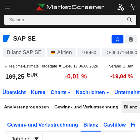
SAP SE
169,26
€
0,00 %
SAP SE
Bilanz SAP SE
Aktien
716460
DE0007164600
Realtime-Estimate
Tradegate
14:48:17 06.08.2026
Veränd. 1. Jan.
EUR
-0,01 %
169,25
-19,04 %
Übersicht
Kurse
Charts
Nachrichten
Unterneh
Analystenprognosen
Gewinn- und Verlustrechnung
Bilanz
Gewinn- und Verlustrechnung
Bilanz
Cashflow
Fin
Jährlich