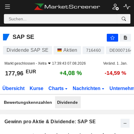
SAP SE
177,96
€
+4,08 %
SAP SE
Dividende SAP SE
Aktien
716460
DE0007164
Markt geschlossen -
Xetra
17:39:43 07.08.2026
Veränd. 1. Jan.
EUR
+4,08 %
177,96
-14,59 %
Übersicht
Kurse
Charts
Nachrichten
Unterneh
Bewertungskennzahlen
Dividende
Gewinn pro Aktie & Dividende: SAP SE