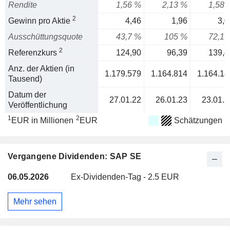
Rendite
1,56 %
2,13 %
1,58 
2
Gewinn pro Aktie
4,46
1,96
3,0
Ausschüttungsquote
43,7 %
105 %
72,1 
2
Referenzkurs
124,90
96,39
139,4
Anz. der Aktien (in
1.179.579
1.164.814
1.164.18
Tausend)
Datum der
27.01.22
26.01.23
23.01.2
Veröffentlichung
1
2
EUR in Millionen
EUR
Schätzungen
Vergangene Dividenden: SAP SE
06.05.2026
Ex-Dividenden-Tag - 2.5 EUR
Mehr sehen