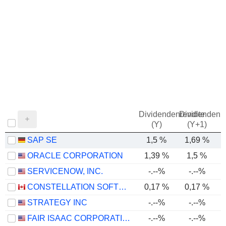
Dividendenrendite
Dividendenre
(Y)
(Y+1)
SAP SE
1,5 %
1,69 %
ORACLE CORPORATION
1,39 %
1,5 %
SERVICENOW, INC.
-.--%
-.--%
CONSTELLATION SOFTWARE INC.
0,17 %
0,17 %
STRATEGY INC
-.--%
-.--%
-
FAIR ISAAC CORPORATION
-.--%
-.--%