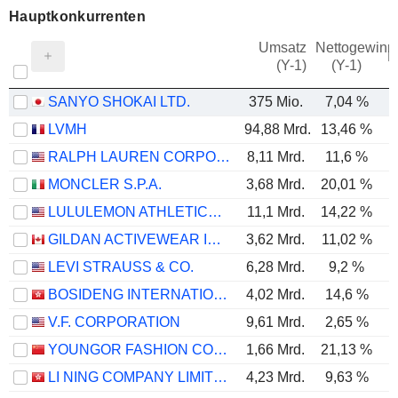
Hauptkonkurrenten
Umsatz
Nettogewinn
M
(Y-1)
(Y-1)
SANYO SHOKAI LTD.
375 Mio.
7,04 %
LVMH
94,88 Mrd.
13,46 %
RALPH LAUREN CORPORATION
8,11 Mrd.
11,6 %
MONCLER S.P.A.
3,68 Mrd.
20,01 %
LULULEMON ATHLETICA INC.
11,1 Mrd.
14,22 %
GILDAN ACTIVEWEAR INC.
3,62 Mrd.
11,02 %
LEVI STRAUSS & CO.
6,28 Mrd.
9,2 %
BOSIDENG INTERNATIONAL HOLDINGS LIMITED
4,02 Mrd.
14,6 %
V.F. CORPORATION
9,61 Mrd.
2,65 %
YOUNGOR FASHION CO., LTD.
1,66 Mrd.
21,13 %
LI NING COMPANY LIMITED
4,23 Mrd.
9,63 %