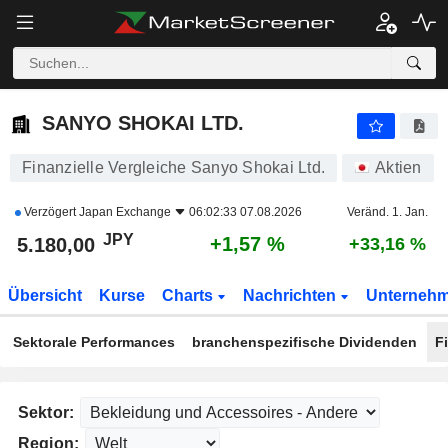
SANYO SHOKAI LTD.
5.180,00
¥
+1,57 %
SANYO SHOKAI LTD.
Finanzielle Vergleiche Sanyo Shokai Ltd.
Aktien
Verzögert
Japan Exchange
06:02:33 07.08.2026
Veränd. 1. Jan.
JPY
+1,57 %
5.180,00
+33,16 %
Übersicht
Kurse
Charts
Nachrichten
Unterneh
Sektorale Performances
branchenspezifische Dividenden
F
Sektor:
Region: