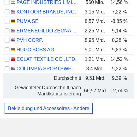
PAGE INDUSTRIES LIMITED
560 Mio.
14,56 %
KONTOOR BRANDS, INC.
3,15 Mrd.
7,22 %
PUMA SE
8,57 Mrd.
-8,85 %
ERMENEGILDO ZEGNA N.V.
2,25 Mrd.
5,14 %
PVH CORP.
8,95 Mrd.
0,28 %
HUGO BOSS AG
5,01 Mrd.
5,83 %
ECLAT TEXTILE CO., LTD.
1,21 Mrd.
14,52 %
COLUMBIA SPORTSWEAR COMPANY
3,4 Mrd.
5,22 %
Durchschnitt
9,51 Mrd.
9,39 %
Gewichteter Durchschnitt nach
66,57 Mrd.
12,74 %
Marktkapitalisierung
Bekleidung und Accessoires - Andere