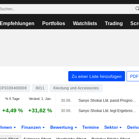
Empfehlungen
Portfolios
Watchlists
Trading
Scr
Zu einer Liste hinzufügen
PDF-
JP3339400008
8011
Kleidung und Accessoires
% 5 Tage
Veränd. 1. Jan.
30.06.
Sanyo Shokai Ltd. passt Prognose zur Zwischendividende fuer das zweite Quartal zum 31. August 2026 an; hebt Dividendenprognose fuer das Geschaeftsjahr zum 28. Februar 2027 an
+4,49 %
+31,62 %
30.06.
Sanyo Shokai Ltd. legt Ergebniszahlen für das erste Quartal zum 31. Mai 2026 vor
ehmen
Finanzen
Bewertung
Termine
Sektor
Deriv