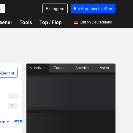
Einloggen
Ein Abo abschließen
eener
Tools
Top / Flop
Edition Deutschland
Indizes
Europa
Amerika
Asien
Bericht
CI
CI
ate
ETFs