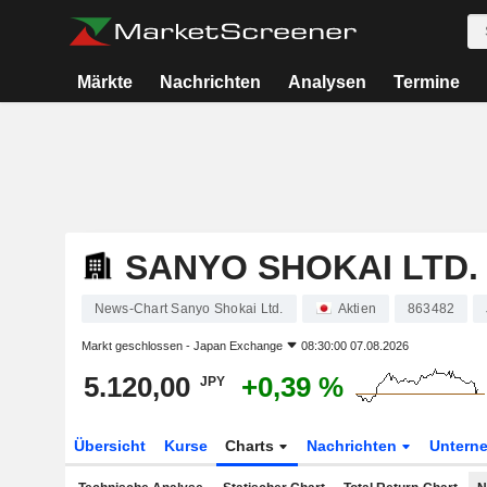
Märkte
Nachrichten
Analysen
Termine
SANYO SHOKAI LTD.
News-Chart Sanyo Shokai Ltd.
Aktien
863482
Markt geschlossen -
Japan Exchange
08:30:00 07.08.2026
5.120,00
+0,39 %
JPY
Übersicht
Kurse
Charts
Nachrichten
Untern