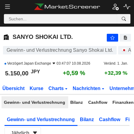
SANYO SHOKAI LTD.
5.150,00
¥
+0,59 %
SANYO SHOKAI LTD.
Gewinn- und Verlustrechnung Sanyo Shokai Ltd.
Ak
Verzögert
Japan Exchange
03:47:07 10.08.2026
Veränd. 1. Jan.
JPY
+0,59 %
5.150,00
+32,39 %
Übersicht
Kurse
Charts
Nachrichten
Unterneh
Gewinn- und Verlustrechnung
Bilanz
Cashflow
Finanzken
Gewinn- und Verlustrechnung
Bilanz
Cashflow
Fin
Jährlich