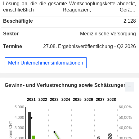
Lösung an, die die gesamte Wertschöpfungskette abdeckt,
einschließlich Reagenzien, Geräte,
Sequenzierungsdienstleistungen, medizinische
Beschäftigte
2.128
Testdienstleistungen für Dritte sowie den gemeinsamen
Aufbau von Molekularlabors. Das Unternehmen erforscht
Sektor
Medizinische Versorgung
und entwickelt Produkte in den Bereichen Prävention und
Bekämpfung von Infektionskrankheiten, Gesundheit von
Termine
27.08.
Ergebnisveröffentlichung - Q2 2026
Mutter und Kind, Blutsicherheit, Krebsprävention und -
bekämpfung sowie Begleitdiagnostik. Das Unternehmen ist
sowohl auf dem heimischen als auch auf ausländischen
Mehr Unternehmensinformationen
Märkten tätig.
Gewinn- und Verlustrechnung sowie Schätzungen