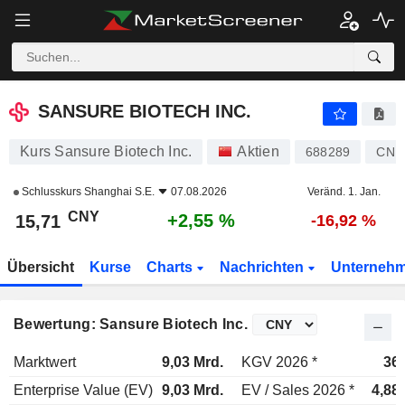
SANSURE BIOTECH INC.
15,71
¥
+2,55 %
SANSURE BIOTECH INC.
Kurs Sansure Biotech Inc.
Aktien
688289
CNE
Schlusskurs
Shanghai S.E.
07.08.2026
Veränd. 1. Jan.
CNY
+2,55 %
15,71
-16,92 %
Übersicht
Kurse
Charts
Nachrichten
Unterneh
Bewertung: Sansure Biotech Inc.
Marktwert
9,03 Mrd.
KGV 2026 *
36
Enterprise Value (EV)
9,03 Mrd.
EV / Sales 2026 *
4,88