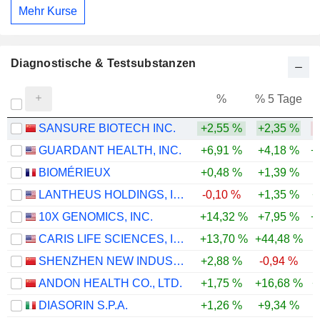
Mehr Kurse
Diagnostische & Testsubstanzen
%
% 5 Tage
%
SANSURE BIOTECH INC.
+2,55 %
+2,35 %
-
GUARDANT HEALTH, INC.
+6,91 %
+4,18 %
+
BIOMÉRIEUX
+0,48 %
+1,39 %
-
LANTHEUS HOLDINGS, INC.
-0,10 %
+1,35 %
+
10X GENOMICS, INC.
+14,32 %
+7,95 %
+
CARIS LIFE SCIENCES, INC.
+13,70 %
+44,48 %
-
SHENZHEN NEW INDUSTRIES BIOMEDICAL ENGINEERING CO., LTD.
+2,88 %
-0,94 %
-
ANDON HEALTH CO., LTD.
+1,75 %
+16,68 %
+
DIASORIN S.P.A.
+1,26 %
+9,34 %