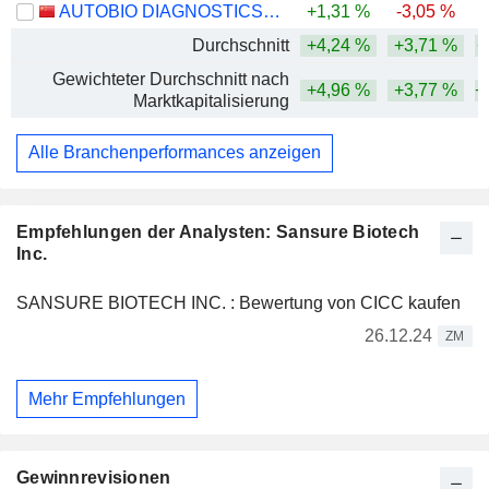
AUTOBIO DIAGNOSTICS CO., LTD.
+1,31 %
-3,05 %
-
Durchschnitt
+4,24 %
+3,71 %
+
Gewichteter Durchschnitt nach
+4,96 %
+3,77 %
+
Marktkapitalisierung
Alle Branchenperformances anzeigen
Empfehlungen der Analysten: Sansure Biotech
Inc.
SANSURE BIOTECH INC. : Bewertung von CICC kaufen
26.12.24
ZM
Mehr Empfehlungen
Gewinnrevisionen