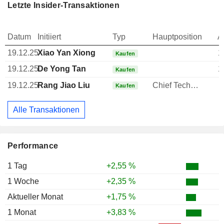
Letzte Insider-Transaktionen
Datum
Initiiert
Typ
Hauptposition
A
19.12.25
Xiao Yan Xiong
1
Kaufen
19.12.25
De Yong Tan
1
Kaufen
19.12.25
Rang Jiao Liu
Chief Technology Officer (CTO)
Kaufen
Alle Transaktionen
Performance
1 Tag
+2,55 %
1 Woche
+2,35 %
Aktueller Monat
+1,75 %
1 Monat
+3,83 %