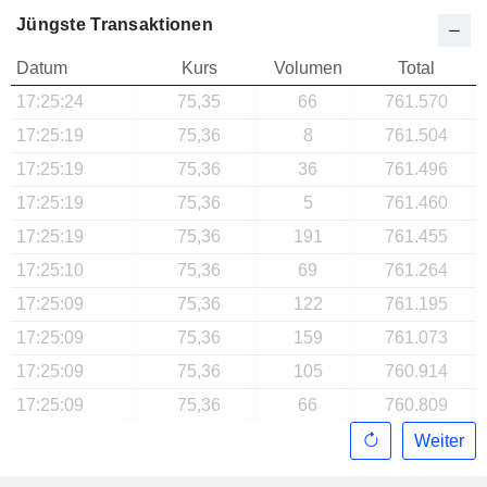
Jüngste Transaktionen
Datum
Kurs
Volumen
Total
17:25:24
75,35
66
761.570
17:25:19
75,36
8
761.504
17:25:19
75,36
36
761.496
17:25:19
75,36
5
761.460
17:25:19
75,36
191
761.455
17:25:10
75,36
69
761.264
17:25:09
75,36
122
761.195
17:25:09
75,36
159
761.073
17:25:09
75,36
105
760.914
17:25:09
75,36
66
760.809
Weiter