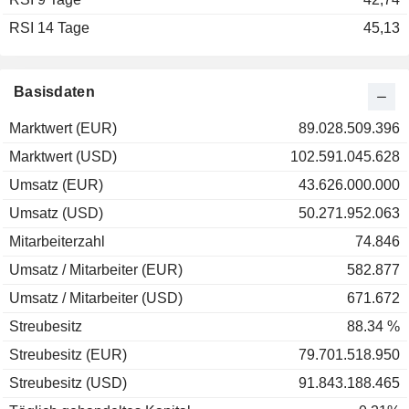
RSI 14 Tage
2001
+18,03 %
45,13
2000
+71,75 %
1999
-0,62 %
Basisdaten
Marktwert (EUR)
89.028.509.396
Marktwert (USD)
102.591.045.628
Umsatz (EUR)
43.626.000.000
Umsatz (USD)
50.271.952.063
Mitarbeiterzahl
74.846
Umsatz / Mitarbeiter (EUR)
582.877
Umsatz / Mitarbeiter (USD)
671.672
Streubesitz
88.34 %
Streubesitz (EUR)
79.701.518.950
Streubesitz (USD)
91.843.188.465