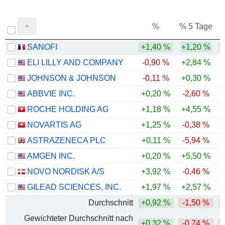
%
% 5 Tage
%
SANOFI
+1,40 %
+1,20 %
ELI LILLY AND COMPANY
-0,90 %
+2,84 %
+
JOHNSON & JOHNSON
-0,11 %
+0,30 %
+
ABBVIE INC.
+0,20 %
-2,60 %
+
ROCHE HOLDING AG
+1,18 %
+4,55 %
+
NOVARTIS AG
+1,25 %
-0,38 %
+
ASTRAZENECA PLC
+0,11 %
-5,94 %
AMGEN INC.
+0,20 %
+5,50 %
+
NOVO NORDISK A/S
+3,92 %
-0,46 %
GILEAD SCIENCES, INC.
+1,97 %
+2,57 %
+
Durchschnitt
+0,92 %
-1,50 %
+
Gewichteter Durchschnitt nach
+0,32 %
-0,74 %
+