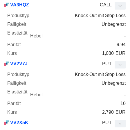
WKN
Typ
Produkttyp
Fälligkeit
Elastizität
Hebel
Parität
VA3HQZ
CALL
Knock-Out mit Stop Loss
Unbegrenzt
-
9.94
1,030
EUR
VV2V7J
PUT
Knock-Out mit Stop Loss
Unbegrenzt
-
10
2,790
EUR
VV2X5K
PUT