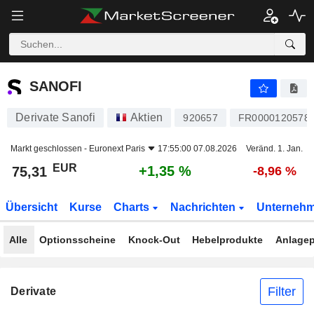
SANOFI
75,31
€
+1,35 %
SANOFI
Derivate Sanofi
Aktien
920657
FR0000120578
Markt geschlossen -
Euronext Paris
17:55:00 07.08.2026
Veränd. 1. Jan.
EUR
+1,35 %
75,31
-8,96 %
Übersicht
Kurse
Charts
Nachrichten
Unterneh
Alle
Optionsscheine
Knock-Out
Hebelprodukte
Anlagep
Filter
Derivate