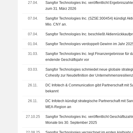
27.04.
Sangfor Technologies Inc. veröffentlicht Ergebniszahle
zum 31. März 2026
07.04.
Sangfor Technologies Inc. (SZSE:300454) kündigt Akt
Mio. CNY an.
07.04.
Sangfor Technologies Inc. beschließt Aktienrückkauf
01.04.
Sangfor Technologies verdoppelt Gewinn im Jahr 202
31.03.
Sangfor Technologies Inc. legt Finanzergebnisse für
endende Geschäftsjahr vor
03.03.
Sangfor Technologies schmiedet neue globale strategi
Cohesity zur Neudefinition der Unternehmensresilien
26.11.
DC Infotech & Communication gibt Partnerschaft mit 
bekannt
26.11.
DC Infotech kündigt strategische Partnerschaft mit San
MEA-Region an
27.10.25
Sangfor Technologies Inc. veröffentlicht Geschäftszahl
Monate bis 30. September 2025
22.08.25
Sangfor Technologies verzeichnet im ersten Halbjahr 