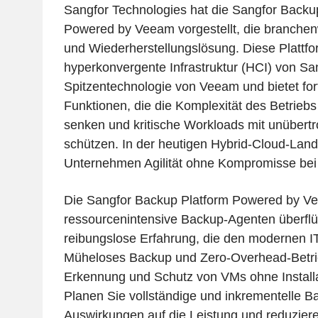
Sangfor Technologies hat die Sangfor Backu
Powered by Veeam vorgestellt, die branchen
und Wiederherstellungslösung. Diese Plattfo
hyperkonvergente Infrastruktur (HCI) von San
Spitzentechnologie von Veeam und bietet fort
Funktionen, die die Komplexität des Betriebs
senken und kritische Workloads mit unübertro
schützen. In der heutigen Hybrid-Cloud-Land
Unternehmen Agilität ohne Kompromisse bei 
Die Sangfor Backup Platform Powered by V
ressourcenintensive Backup-Agenten überflüs
reibungslose Erfahrung, die den modernen IT-
Müheloses Backup und Zero-Overhead-Betri
Erkennung und Schutz von VMs ohne Installa
Planen Sie vollständige und inkrementelle B
Auswirkungen auf die Leistung und reduzier