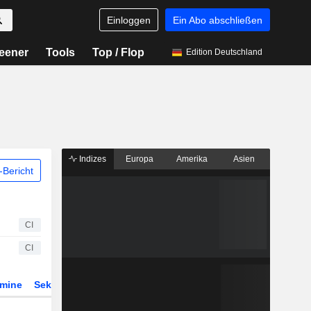
Einloggen
Ein Abo abschließen
eener
Tools
Top / Flop
Edition Deutschland
Indizes
Europa
Amerika
Asien
Bericht
CI
CI
rmine
Sektor
ETFs