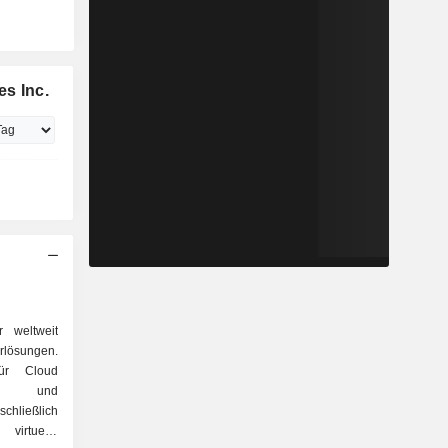
s Inc.
r weltweit
urlösungen.
ür Cloud
it und
ließlich
 virtuelle