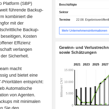
Büroinfrastrukturen, Firewalls de
p Platform (SBP)
Beschäftigte
Generation, Internet-Zugangsm
weit führende Backup-
sowie WAN- und SD
Sektor
Optimierungslösungen). Der Nettoumsatz
rm kombiniert die
Termine
22.08.
Ergebnisveröffentlichun
verteilt sich auf die Märkte Regie
gfor mit der
öffentliche Einrichtungen (54,2%), 
schrittliche Backup-
(34,3%) und Sonstige (11,5%; hau
Mehr Unternehmensinformationen
Finanzinstitute). Auf China entfallen 97,2% des
 beseitigen, Kosten
Nettoumsatzes.
ffener Effizienz
Gewinn- und Verlustrech
schaft verlangen
sowie Schätzungen
der Sicherheit.
eeam macht
sig und bietet eine
Prioritäten entspricht:
eb Automatische
tion von Agenten.
ackups mit minimalen
en Sie den