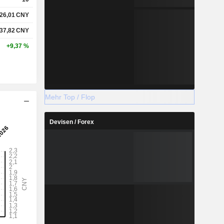
26,01
CNY
37,82
CNY
+9,37 %
Mehr Top / Flop
Devisen / Forex