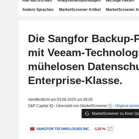
Alle Nachrichten
Analystenempfehlungen
Wichtige Fakten
Andere Sprachen
MarketScreener Artikel
MarketScreener A
Die Sangfor Backup-P
mit Veeam-Technologi
mühelosen Datenschu
Enterprise-Klasse.
Veröffentlicht am 03.06.2025 um 08:05
S&P Capital IQ - Übersetzt von MarketScreener
-
Original anze
MarketScreener zu Ihren Qu
SANGFOR TECHNOLOGIES INC.
-1,53 %