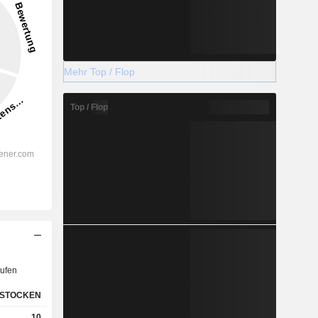
Mehr Top / Flop
Top / Flop
ufen
STOCKEN
10