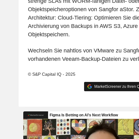
strenge SLAs mit WORM-fähigen Datei- ode
Objektspeicheroptionen von Sangfor aStor. Z
Architektur: Cloud-Tiering: Optimieren Sie di
Archivierung von Backups in AWS S3, Azure
Objektspeichern.
Wechseln Sie nahtlos von VMware zu Sangfo
vorhandenen Veeam-Backup-Dateien zu verl
© S&P Capital IQ - 2025
MarketScreener zu Ihren Q