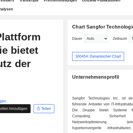
Insiders
Transkripte
Pressemitteilungen
Offizielle Publikationen
nalysen
Chart Sangfor Technologie
lattform
Dauer
Zeitraum
e bietet
300454: Dynamischer Chart
tz der
Unternehmensprofil
Sangfor Technologies Inc. ist de
igen
führende Anbieter von IT-Infrastrukt
ellen hinzufügen
Teilen
Die Gruppe bietet Systeme f
Computing, Sicherhe
Netzwerkoptimierung (einsch
hyperkonvergente Infrastrukturen,