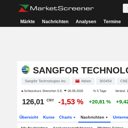
Märkte
Nachrichten
Analysen
Termine
SANGFOR TECHNOLO
Sangfor Technologies Inc.
Aktien
300454
CNE
Schlusskurs
Shenzhen S.E.
06.08.2026
% 5 Tage
Veränd. 1
126,01
-1,53 %
CNY
+20,81 %
+9,4
Übersicht
Kurse
Charts
Nachrichten
Untern