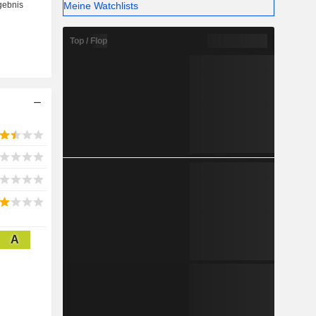
Meine Watchlists
Top / Flop
A