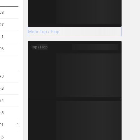
68
0,72
0,69
0,68
97
4,66
4,22
4,14
Mehr Top / Flop
6,1
6,65
6,28
6
Top / Flop
06
2,14
2,13
2,11
73
1,64
1,79
1,94
0,8
0,69
0,79
0,87
24
0,43
0,5
0,53
,8
54,87
58,24
60,8
01
170,19
171,55
173,25
,6
52,34
48,21
54,16