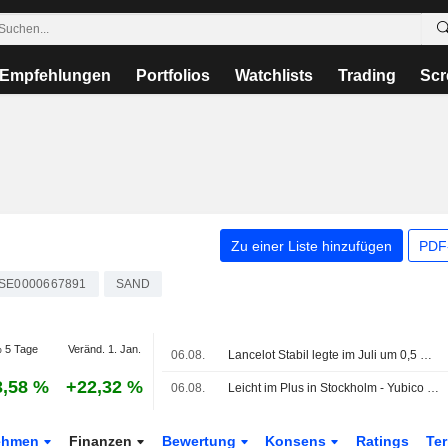
Empfehlungen
Portfolios
Watchlists
Trading
Scr
Zu einer Liste hinzufügen
PDF-
SE0000667891
SAND
 5 Tage
Veränd. 1. Jan.
06.08.
Lancelot Stabil legte im Juli um 0,5 % zu - Epiroc ins Portfolio aufgenommen
3,58 %
+22,32 %
06.08.
Leicht im Plus in Stockholm - Yubico schießt nach Zahlen nach oben
ehmen
Finanzen
Bewertung
Konsens
Ratings
Te