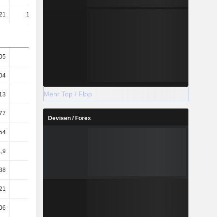
21
172,72
181,58
179,89
05
51,41
44,08
39,81
04
33,95
30,59
28,48
Mehr Top / Flop
13
37,45
37,61
34,35
77
24,73
26,11
24,57
Devisen / Forex
54
49,66
47,39
45,11
1,9
8,87
7,49
11,3
38
11,34
10,18
15,15
21
9,86
8,79
13,59
06
1,52
1,65
1,34