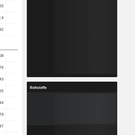
65
1,37
1,47
1,16
2,4
1,74
1,91
1,5
92
1,57
1,71
1,3
08
12,62
-2,87
-1,79
76
14,94
-5,59
-0,27
43
18,17
-12,94
5,12
Rohstoffe
65
19,6
-15,75
6,5
44
19,13
-17,03
8,32
,79
19,05
-19,97
19,98
,47
36,46
-19,98
19,99