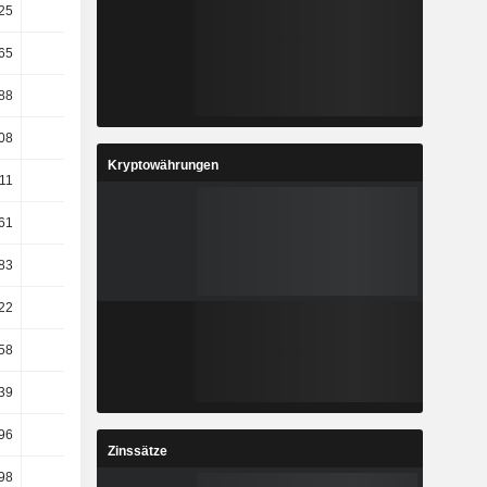
25
17,3
-16,13
15,46
,65
19,08
-19,95
20
88
-1,78
7,49
-1,53
08
-2,05
1,53
-4,62
Kryptowährungen
-11
3,73
10,63
-9,18
61
-1,4
5,84
-7,88
,83
49,73
14,79
14,89
22
7,88
10,6
-3,88
,58
79,62
9,63
-6,88
39
8,64
-7,93
-20,48
96
34,29
59,4
4,63
Zinssätze
98
37,44
50,25
1,46