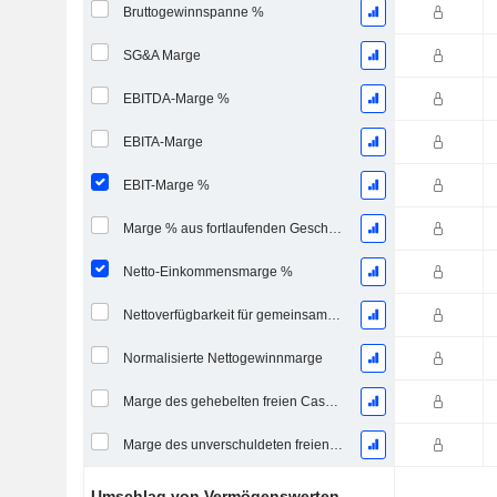
Bruttogewinnspanne %
SG&A Marge
EBITDA-Marge %
EBITA-Marge
EBIT-Marge %
Marge % aus fortlaufenden Geschäftstätigkeiten
Netto-Einkommensmarge %
Nettoverfügbarkeit für gemeinsame Marge %
Normalisierte Nettogewinnmarge
Marge des gehebelten freien Cashflows
Marge des unverschuldeten freien Cashflows
Umschlag von Vermögenswerten