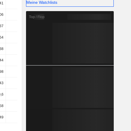
Meine Watchlists
41
41,24
39,99
40,6
06
19,43
20,14
19,56
Top / Flop
37
22,42
19,94
21,66
64
19,79
17,01
18,75
38
18,38
15,55
17,08
44
12,1
9,97
12,17
98
12,09
9,96
12,17
43
12,09
9,96
12,17
9,6
10
8,54
9,99
58
7,75
12,3
13,08
49
9,05
13,59
14,02