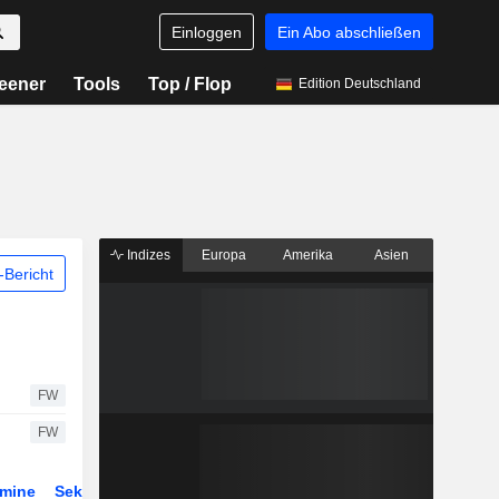
Einloggen
Ein Abo abschließen
eener
Tools
Top / Flop
Edition Deutschland
Indizes
Europa
Amerika
Asien
Bericht
FW
FW
rmine
Sektor
Derivate
ETFs