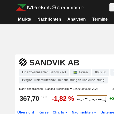
Märkte
Nachrichten
Analysen
Termine
SANDVIK AB
Finanzkennzahlen Sandvik AB
Aktien
865956
Bergbauunterstützende Dienstleistungen und Ausrüstung
Markt geschlossen -
Nasdaq Stockholm
18:00:00 06.08.2026
%
367,70
-1,82 %
SEK
+
Übersicht
Kurse
Charts
Nachrichten
Untern