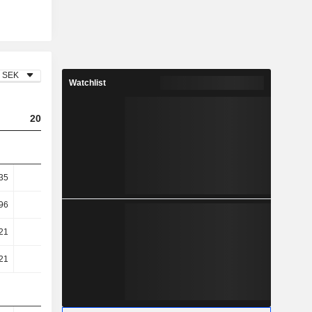
SEK
Watchlist
2023
2024
2025
35
8,28
6,66
7,27
96
10,92
8,76
9,54
21
18,11
13,26
15,44
21
18,12
13,27
15,46