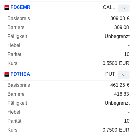
FD6EMR
CALL
309,08
€
309,08
Unbegrenzt
-
10
0,5500
EUR
FD7HEA
PUT
461,25
€
418,83
Unbegrenzt
-
10
0,7500
EUR