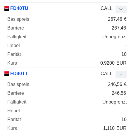
FD40TU
CALL
267,46
€
267,46
Unbegrenzt
-
10
0,9200
EUR
FD40TT
CALL
246,56
€
246,56
Unbegrenzt
-
10
1,110
EUR