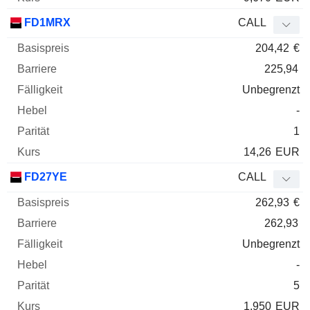
FD1MRX
CALL
204,42
€
225,94
Unbegrenzt
-
1
14,26
EUR
FD27YE
CALL
262,93
€
262,93
Unbegrenzt
-
5
1,950
EUR