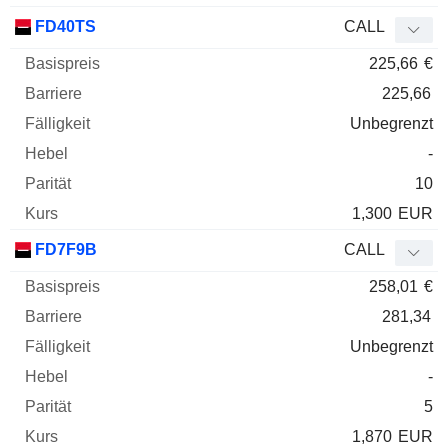
FD40TS
CALL
225,66
€
225,66
Unbegrenzt
-
10
1,300
EUR
FD7F9B
CALL
258,01
€
281,34
Unbegrenzt
-
5
1,870
EUR