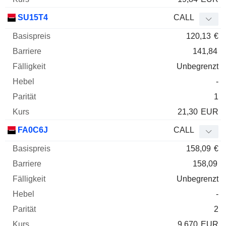
SU15T4
CALL
120,13
€
141,84
Unbegrenzt
-
1
21,30
EUR
FA0C6J
CALL
158,09
€
158,09
Unbegrenzt
-
2
9,670
EUR