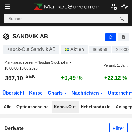
SANDVIK AB
367,10
kr
+0,49 %
SANDVIK AB
Knock-Out Sandvik AB
Aktien
865956
SE0000
Markt geschlossen -
Nasdaq Stockholm
Veränd. 1. Jan.
18:00:00 10.08.2026
SEK
+0,49 %
367,10
+22,12 %
Übersicht
Kurse
Charts
Nachrichten
Unterneh
Alle
Optionsscheine
Knock-Out
Hebelprodukte
Anlagep
Filter
Derivate