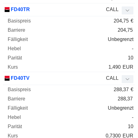
FD40TR
CALL
204,75
€
204,75
Unbegrenzt
-
10
1,490
EUR
FD40TV
CALL
288,37
€
288,37
Unbegrenzt
-
10
0,7300
EUR