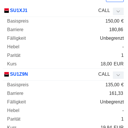
Basispreis
Barriere
Fälligkeit
Elastizität
SU1XJ1
CALL
WKN
Typ
Paritä
150,00
€
180,86
Unbegrenzt
-
1
18,00
EUR
SU1Z9N
CALL
135,00
€
161,33
Unbegrenzt
-
1
19,84
EUR