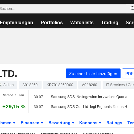
Empfehlungen
Portfolios
Watchlists
Trading
Scr
LTD.
Zu einer Liste hinzufügen
PDF-
Aktien
A018260
KR7018260000
A018260
IT Services / Co
Veränd. 1. Jan.
30.07.
Samsung SDS: Nettogewinn im zweiten Quartal steigt um 5%
+29,15 %
30.07.
Samsung SDS Co., Ltd. legt Ergebnis für das Halbjahr bis zum 30. Juni 2026 vor
ehmen
Finanzen
Bewertung
Konsens
Ratings
Te