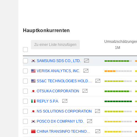
Hauptkonkurrenten
Umsatzschätzunge
Zu einer Liste hinzufügen
1M
SAMSUNG SDS CO., LTD.
VERISK ANALYTICS, INC.
SS&C TECHNOLOGIES HOLDINGS, INC.
OTSUKA CORPORATION
REPLY S.P.A.
NS SOLUTIONS CORPORATION
POSCO DX COMPANY LTD.
CHINA TRANSINFO TECHNOLOGY CO., LTD