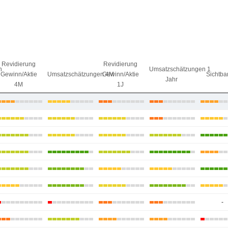
Revidierung
Revidierung
n
Umsatzschätzungen 1
Gewinn/Aktie
Umsatzschätzungen 4M
Gewinn/Aktie
Sichtbar
Jahr
4M
1J
-