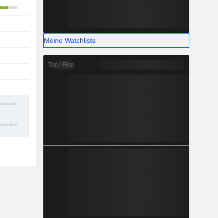
3
1
-
Meine Watchlists
-
Top / Flop
-
-
8
12