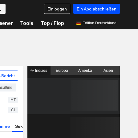
Einloggen
Ein Abo abschließen
eener
Tools
Top / Flop
Edition Deutschland
Indizes
Europa
Amerika
Asien
Bericht
nsulting
MT
CI
rmine
Sektor
ETFs