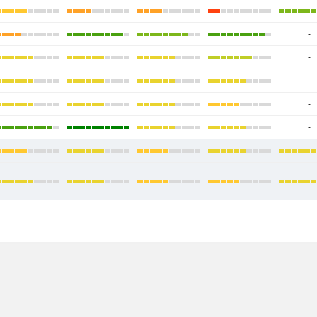
-
-
-
-
-