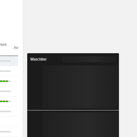
Anz.
keit
Analysten
Watchlist
16
17
9
11
11
9
1
4