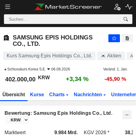
SAMSUNG EPIS HOLDINGS CO., LTD.
402.000,00
₩
+3,34 %
SAMSUNG EPIS HOLDINGS
CO., LTD.
Kurs Samsung Epis Holdings Co., Ltd.
Aktien
A0
Schlusskurs
Korea S.E.
06.08.2026
Veränd. 1. Jan.
KRW
+3,34 %
402.000,00
-45,90 %
Übersicht
Kurse
Charts
Nachrichten
Unterneh
Bewertung: Samsung Epis Holdings Co., Ltd.
Marktwert
9.984 Mrd.
KGV 2026 *
38,3