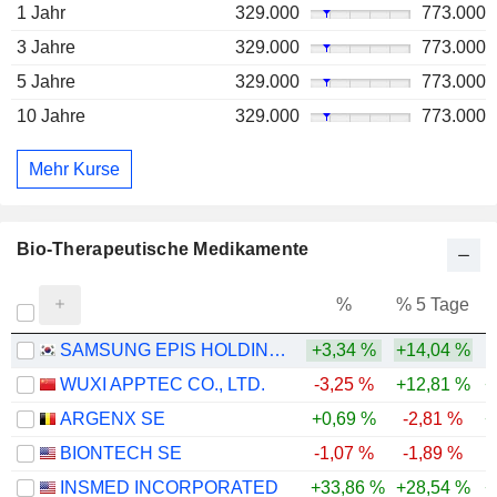
1 Jahr
329.000
773.000
3 Jahre
329.000
773.000
5 Jahre
329.000
773.000
10 Jahre
329.000
773.000
Mehr Kurse
Bio-Therapeutische Medikamente
%
% 5 Tage
%
SAMSUNG EPIS HOLDINGS CO., LTD.
+3,34 %
+14,04 %
WUXI APPTEC CO., LTD.
-3,25 %
+12,81 %
+
ARGENX SE
+0,69 %
-2,81 %
+
BIONTECH SE
-1,07 %
-1,89 %
-
INSMED INCORPORATED
+33,86 %
+28,54 %
+