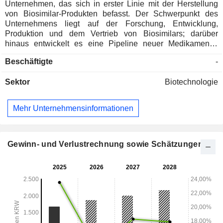
Unternehmen, das sich in erster Linie mit der Herstellung
von Biosimilar-Produkten befasst. Der Schwerpunkt des
Unternehmens liegt auf der Forschung, Entwicklung,
Produktion und dem Vertrieb von Biosimilars; darüber
hinaus entwickelt es eine Pipeline neuer Medikamente,
darunter Antikörper-Wirkstoff-Konjugate und Gentherapien.
Beschäftigte
-
Das Unternehmen ist zudem in der Plattformentwicklung
tätig, einschließlich Technologien im Bereich
Sektor
Biotechnologie
peptidbezogener Elemente.
Mehr Unternehmensinformationen
Gewinn- und Verlustrechnung sowie Schätzungen