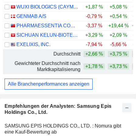
WUXI BIOLOGICS (CAYMAN) INC.
+1,87 %
+5,08 %
+
GENMAB A/S
-0,79 %
+0,54 %
+
PHARMAESSENTIA CORPORATION
-3,37 %
+19,44 %
+
SICHUAN KELUN-BIOTECH BIOPHARMACEUTICAL CO., LTD.
+3,29 %
+2,09 %
+
EXELIXIS, INC.
-7,94 %
-5,66 %
+
Durchschnitt
+2,66 %
+3,75 %
+
Gewichteter Durchschnitt nach
+1,78 %
+3,73 %
+
Marktkapitalisierung
Alle Branchenperformances anzeigen
Empfehlungen der Analysten: Samsung Epis
Holdings Co., Ltd.
SAMSUNG EPIS HOLDINGS CO., LTD. : Nomura gibt
eine Kauf-Bewertung ab