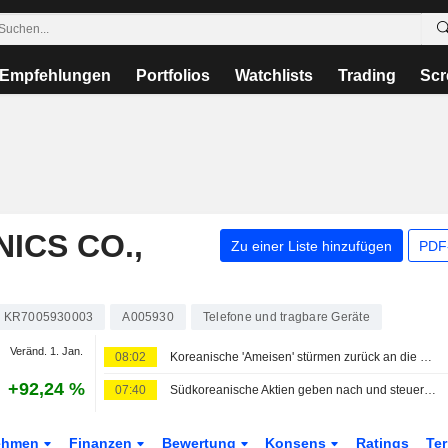
Empfehlungen
Portfolios
Watchlists
Trading
Scr
ICS CO.,
Zu einer Liste hinzufügen
PDF-
KR7005930003
A005930
Telefone und tragbare Geräte
Veränd. 1. Jan.
08:02
Koreanische 'Ameisen' stürmen zurück an die Wall Street, nachdem KOSPI-Einbruch Rückholoffensive dämpft
+92,24 %
07:40
Südkoreanische Aktien geben nach und steuern auf siebte Wochenverlustserie in Folge zu
ehmen
Finanzen
Bewertung
Konsens
Ratings
Te