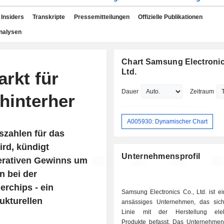
Insiders
Transkripte
Pressemitteilungen
Offizielle Publikationen
nalysen
Chart Samsung Electronic
Ltd.
rkt für
Dauer
Zeitraum
hinterher
A005930: Dynamischer Chart
szahlen für das
ird, kündigt
Unternehmensprofil
erativen Gewinns um
n bei der
rchips - ein
Samsung Electronics Co., Ltd. ist e
ukturellen
ansässiges Unternehmen, das sich
Linie mit der Herstellung elekt
Produkte befasst. Das Unternehmen i