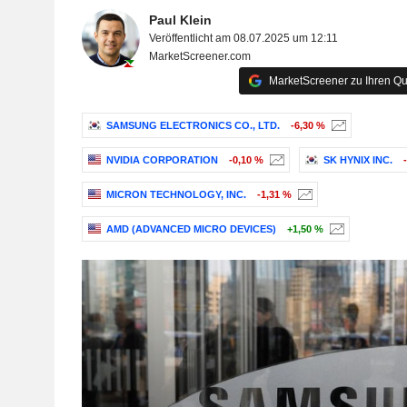
Paul Klein
Veröffentlicht am 08.07.2025 um 12:11
MarketScreener.com
MarketScreener zu Ihren Qu
SAMSUNG ELECTRONICS CO., LTD.
-6,30 %
NVIDIA CORPORATION
-0,10 %
SK HYNIX INC.
MICRON TECHNOLOGY, INC.
-1,31 %
AMD (ADVANCED MICRO DEVICES)
+1,50 %