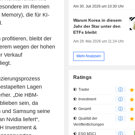
sbesondere im Rennen
Am 30. Juli 2026 um 10:30 Uhr
emory), die für KI-
Warum Korea in diesem
.
Jahr der Star unter den
ETFs bleibt
ofitieren, bleibt der
Am 28. Mai 2026 um 11:24 Uhr
derem wegen der hohen
r Verkauf
Mehr Analysen
iegt.
Ratings
izierungsprozess
estapelten Lagen
Trader
erher. „Die HBM-
Investment
blieben sein, da
Gesamt
n und Samsung seine
 Nvidia liefert“,
Qualität der
Veröffentlichungen
NH Investment &
ESG MSCI