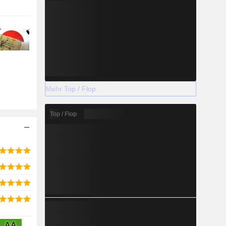
Mehr Top / Flop
Top / Flop
AA