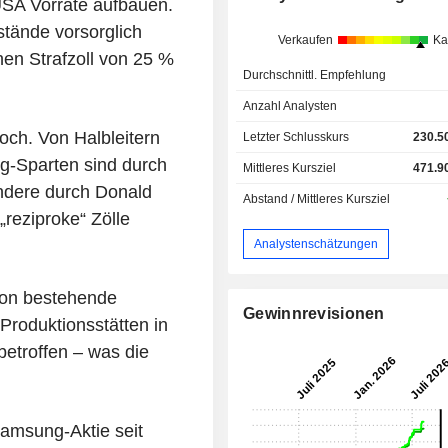
USA Vorräte aufbauen.
tände vorsorglich
Verkaufen
Ka
en Strafzoll von 25 %
Durchschnittl. Empfehlung
Anzahl Analysten
hoch. Von Halbleitern
Letzter Schlusskurs
230.5
g-Sparten sind durch
Mittleres Kursziel
471.9
ondere durch Donald
Abstand / Mittleres Kursziel
reziproke“ Zölle
Analystenschätzungen
ton bestehende
Gewinnrevisionen
 Produktionsstätten in
etroffen – was die
Samsung-Aktie seit