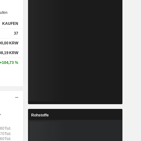
ufen
KAUFEN
37
00,00
KRW
08,19
KRW
+104,73 %
Rohstoffe