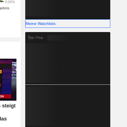
Meine Watchlists
Top / Flop
steigt
das