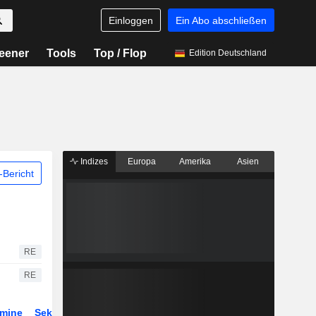
Einloggen
Ein Abo abschließen
eener
Tools
Top / Flop
Edition Deutschland
Indizes
Europa
Amerika
Asien
Bericht
RE
RE
rmine
Sektor
ETFs