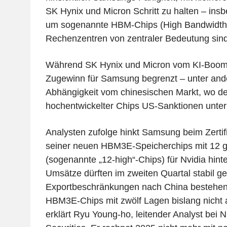
SK Hynix und Micron Schritt zu halten – in
um sogenannte HBM-Chips (High Bandwidth M
Rechenzentren von zentraler Bedeutung sind
Während SK Hynix und Micron vom KI-Boom pr
Zugewinn für Samsung begrenzt – unter an
Abhängigkeit vom chinesischen Markt, wo de
hochentwickelter Chips US-Sanktionen unterl
Analysten zufolge hinkt Samsung beim Zertif
seiner neuen HBM3E-Speicherchips mit 12 g
(sogenannte „12-high“-Chips) für Nvidia hint
Umsätze dürften im zweiten Quartal stabil ge
Exportbeschränkungen nach China bestehe
HBM3E-Chips mit zwölf Lagen bislang nicht an
erklärt Ryu Young-ho, leitender Analyst bei 