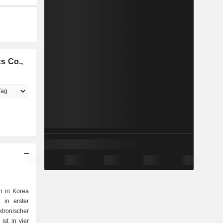
s Co.,
in in Korea
 in erster
ronischer
st in vier