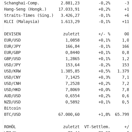
Schanghai-Comp.         2.881,23        -0,2%      -3,2
Hang-Seng (Hongk.)     17.033,91        +0,2%      +1,5
Straits-Times (Sing.)   3.426,27        -0,1%      +6,8
KLCI (Malaysia)         1.613,29        -0,1%     +11,4
DEVISEN                  zuletzt        +/- %      00:
EUR/USD                   1,0858        +0,1%     1,08
EUR/JPY                   166,84        -0,1%     166,
EUR/GBP                   0,8440        +0,1%     0,84
GBP/USD                   1,2865        +0,1%     1,28
USD/JPY                   153,64        -0,2%     153,
USD/KRW                 1.385,85        +0,5%   1.379,
USD/CNY                   7,1425        +0,3%     7,12
USD/CNH                   7,2528        +0,2%     7,24
USD/HKD                   7,8069        +0,0%     7,80
AUD/USD                   0,6554        +0,2%     0,65
NZD/USD                   0,5892        +0,1%     0,58
Bitcoin 

BTC/USD                67.000,60        +1,8%  65.799,
ROHÖL                    zuletzt  VT-Settlem.      +/-