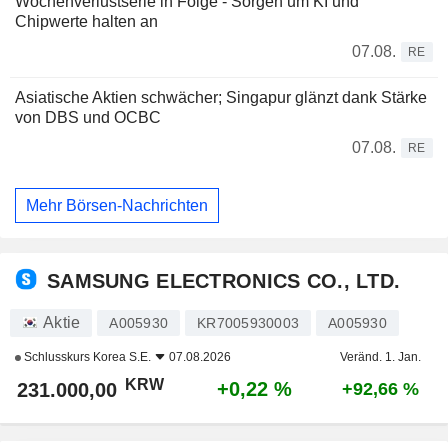
Wochenverlustserie in Folge - Sorgen um KI und
Chipwerte halten an
07.08.
RE
Asiatische Aktien schwächer; Singapur glänzt dank Stärke
von DBS und OCBC
07.08.
RE
Mehr Börsen-Nachrichten
SAMSUNG ELECTRONICS CO., LTD.
Aktie
A005930
KR7005930003
A005930
Schlusskurs
Korea S.E.
07.08.2026
Veränd. 1. Jan.
KRW
+0,22 %
231.000,00
+92,66 %