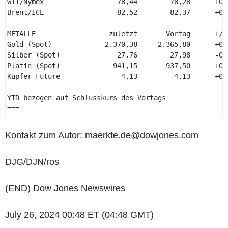
WTI/Nymex                  78,44        78,28      +0,
Brent/ICE                  82,52        82,37      +0,
METALLE                  zuletzt       Vortag      +/-
Gold (Spot)             2.370,38     2.365,80      +0,
Silber (Spot)              27,76        27,98      -0,
Platin (Spot)             941,15       937,50      +0,
Kupfer-Future               4,13         4,13      +0,
YTD bezogen auf Schlusskurs des Vortags 

=== 
Kontakt zum Autor: maerkte.de@dowjones.com
DJG/DJN/ros
(END) Dow Jones Newswires
July 26, 2024 00:48 ET (04:48 GMT)