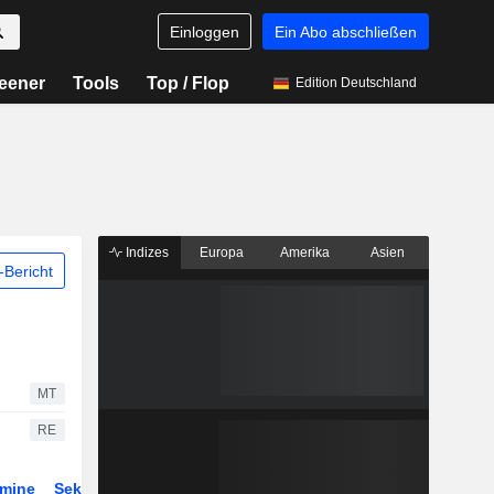
Einloggen
Ein Abo abschließen
eener
Tools
Top / Flop
Edition Deutschland
Indizes
Europa
Amerika
Asien
Bericht
MT
RE
rmine
Sektor
ETFs