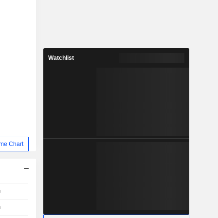
Watchlist
me Chart