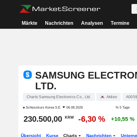
Märkte
Nachrichten
Analysen
Termine
SAMSUNG ELECTRON
LTD.
Charts Samsung Electronics Co., Ltd.
Aktien
A005
Schlusskurs
Korea S.E.
06.08.2026
% 5 Tage
230.500,00
-6,30 %
KRW
+10,55 %
Übersicht
Kurse
Charts
Nachrichten
Untern