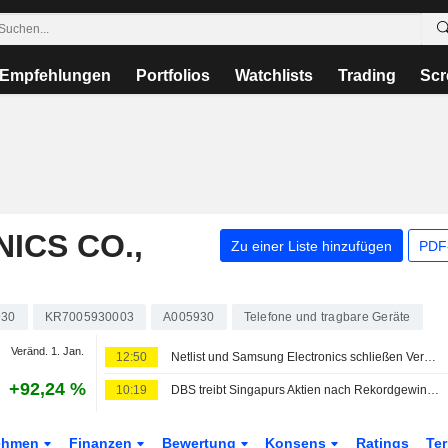
Empfehlungen
Portfolios
Watchlists
Trading
Scr
ICS CO.,
Zu einer Liste hinzufügen
PDF-
930
KR7005930003
A005930
Telefone und tragbare Geräte
Veränd. 1. Jan.
12:50
Netlist und Samsung Electronics schließen Vereinbarungen über Patent-Kreuzlizenz, Lieferung von Speicherprodukten und technologische Zusammenarbeit
+92,24 %
10:19
DBS treibt Singapurs Aktien nach Rekordgewinn; asiatische Währungen etwas schwächer
ehmen
Finanzen
Bewertung
Konsens
Ratings
Te