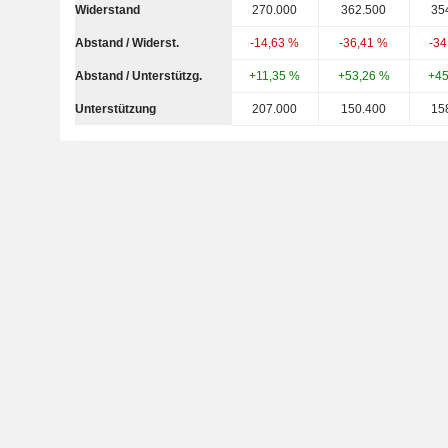
Widerstand
270.000
362.500
35
Abstand / Widerst.
-14,63 %
-36,41 %
-34
Abstand / Unterstützg.
+11,35 %
+53,26 %
+45
Unterstützung
207.000
150.400
15