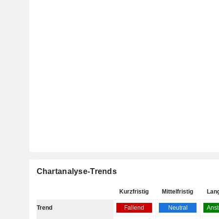
Chartanalyse-Trends
Kurzfristig
Mittelfristig
Lang
Trend
Fallend
Neutral
Anst