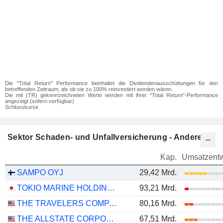
Die "Total Return" Performance beinhaltet die Dividendenausschüttungen für den
betreffenden Zeitraum, als ob sie zu 100% reinvestiert worden wären.
Die mit (TR) gekennzeichneten Werte werden mit ihrer "Total Return"-Performance
angezeigt (sofern verfügbar)
Schlusskurse
Sektor Schaden- und Unfallversicherung - Andere
Kap.
Umsatzentw
SAMPO OYJ
29,42 Mrd.
TOKIO MARINE HOLDINGS, INC.
93,21 Mrd.
THE TRAVELERS COMPANIES, INC.
80,16 Mrd.
THE ALLSTATE CORPORATION
67,51 Mrd.