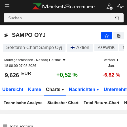
SAMPO OYJ
9,626
€
+0,52 %
SAMPO OYJ
Sektoren-Chart Sampo Oyj
Aktien
A3EWDB
F
Markt geschlossen -
Nasdaq Helsinki
Veränd. 1.
18:00:00 07.08.2026
Jan.
EUR
+0,52 %
9,626
-6,82 %
Übersicht
Kurse
Charts
Nachrichten
Unterneh
Technische Analyse
Statischer Chart
Total Return-Chart
N
Total Return