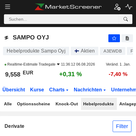
SAMPO OYJ
9,558
€
+0,31 %
SAMPO OYJ
Hebelprodukte Sampo Oyj
Aktien
A3EWDB
FI
Realtime-Estimate
Tradegate
11:36:12 06.08.2026
Veränd. 1. Jan.
EUR
+0,31 %
9,558
-7,40 %
Übersicht
Kurse
Charts
Nachrichten
Unterneh
Alle
Optionsscheine
Knock-Out
Hebelprodukte
Anlagep
Filter
Derivate